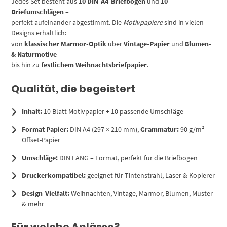
Jedes Set besteht aus
10 DIN-A4-Briefbögen
und
10
Briefumschlägen
–
perfekt aufeinander abgestimmt. Die
Motivpapiere
sind in vielen
Designs erhältlich:
von
klassischer Marmor-Optik
über
Vintage-Papier
und
Blumen-
& Naturmotive
bis hin zu
festlichem Weihnachtsbriefpapier
.
Qualität, die begeistert
Inhalt:
10 Blatt Motivpapier + 10 passende Umschläge
Format Papier:
DIN A4 (297 × 210 mm),
Grammatur:
90 g/m²
Offset-Papier
Umschläge:
DIN LANG – Format, perfekt für die Briefbögen
Druckerkompatibel:
geeignet für Tintenstrahl, Laser & Kopierer
Design-Vielfalt:
Weihnachten, Vintage, Marmor, Blumen, Muster
& mehr
Für welche Anlässe?