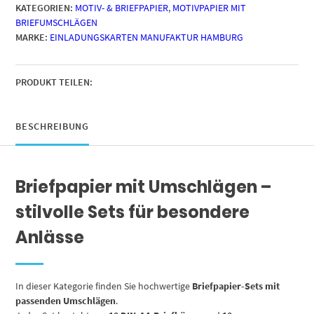
KATEGORIEN:
MOTIV- & BRIEFPAPIER
,
MOTIVPAPIER MIT
|
BRIEFUMSCHLÄGEN
Konfetti
MARKE:
EINLADUNGSKARTEN MANUFAKTUR HAMBURG
Einladung
Party
|
Papier
PRODUKT TEILEN:
und
Umschlag
mit
BESCHREIBUNG
Design-
Motiv
bedruckt
Briefpapier mit Umschlägen –
|
90
stilvolle Sets für besondere
g/m²
Menge
Anlässe
In dieser Kategorie finden Sie hochwertige
Briefpapier-Sets mit
passenden Umschlägen
.