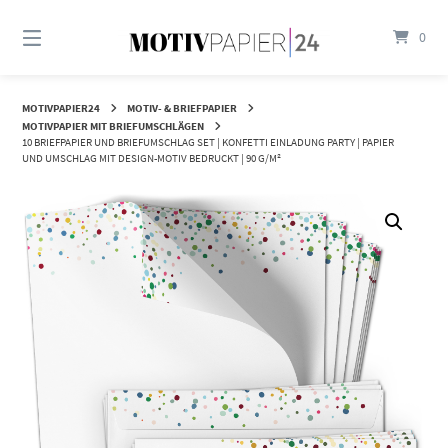
Springen
Sie
0
zum
Inhalt
MOTIVPAPIER24
MOTIV- & BRIEFPAPIER
MOTIVPAPIER MIT BRIEFUMSCHLÄGEN
10 BRIEFPAPIER UND BRIEFUMSCHLAG SET | KONFETTI EINLADUNG PARTY | PAPIER
UND UMSCHLAG MIT DESIGN-MOTIV BEDRUCKT | 90 G/M²