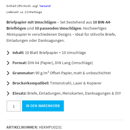
Enthält 19% MwSt.
zzgl.
Versand
Lieferzeit: ca. 2-3 Werktage
Briefpapier mit Umschlägen
– Set bestehend aus
10 DIN-A4-
Briefbögen
und
10 passenden Umschlägen
. Hochwertiges
Motivpapier
in verschiedenen Designs – ideal für stilvolle Briefe,
Einladungen oder Danksagungen.
Inhalt:
10 Blatt Briefpapier + 10 Umschläge
Format:
DIN A4 (Papier), DIN Lang (Umschläge)
Grammatur:
90 g/m² Offset-Papier, matt & unbeschichtet
Druckerkompatibel:
Tintenstrahl, Laser & Kopierer
Einsatz:
Briefe, Einladungen, Menükarten, Danksagungen & DIY
10
IN DEN WARENKORB
Briefpapier
und
Briefumschlag
ARTIKELNUMMER:
HEKMPU0231
SET