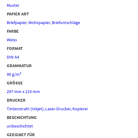
Muster
PAPIER ART
Briefpapier
,
Motivpapier
,
Briefumschläge
FARBE
Weiss
FORMAT
DIN A4
GRAMMATUR
90 g/m²
GRÖSSE
297 mm x 210 mm
DRUCKER
Tintenstrahl (Inkjet), Laser-Drucker, Kopierer
BESCHICHTUNG
unbeschichtet
GEEIGNET FÜR