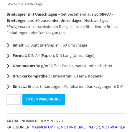
Lieferzeit: ca. 2-3 Werktage
Briefpapier mit Umschlägen
– Set bestehend aus
50 DIN-A4-
Briefbögen
und
50 passenden Umschlägen
. Hochwertiges
Motivpapier
in verschiedenen Designs – ideal für stilvolle Briefe,
Einladungen oder Danksagungen.
Inhalt:
50 Blatt Briefpapier + 50 Umschläge
Format:
DIN A4 (Papier), DIN Lang (Umschläge)
Grammatur:
90 g/m² Offset-Papier, matt & unbeschichtet
Druckerkompatibel:
Tintenstrahl, Laser & Kopierer
Einsatz:
Briefe, Einladungen, Menükarten, Danksagungen & DIY
50
IN DEN WARENKORB
Blatt
Briefpapier
SET,
ARTIKELNUMMER:
HEKMPU0220
Briefpapier
KATEGORIEN:
MARMOR OPTIK
,
MOTIV- & BRIEFPAPIER
,
MOTIVPAPIER
und