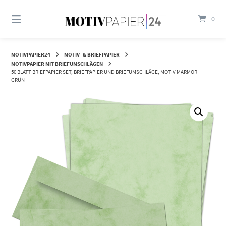
Springen
Sie
0
zum
Inhalt
MOTIVPAPIER24
MOTIV- & BRIEFPAPIER
MOTIVPAPIER MIT BRIEFUMSCHLÄGEN
50 BLATT BRIEFPAPIER SET, BRIEFPAPIER UND BRIEFUMSCHLÄGE, MOTIV MARMOR
GRÜN