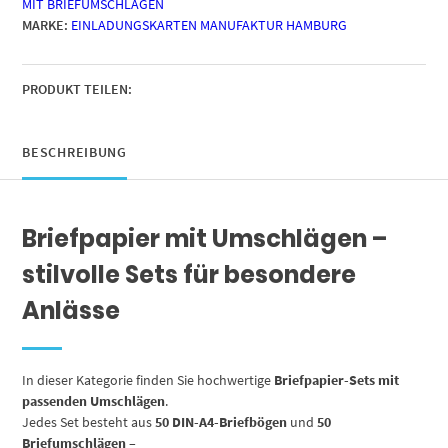
MIT BRIEFUMSCHLÄGEN
Briefumschläge,
MARKE:
EINLADUNGSKARTEN MANUFAKTUR HAMBURG
Motiv
Marmor
grün
Menge
PRODUKT TEILEN:
BESCHREIBUNG
Briefpapier mit Umschlägen –
stilvolle Sets für besondere
Anlässe
In dieser Kategorie finden Sie hochwertige
Briefpapier-Sets mit
passenden Umschlägen
.
Jedes Set besteht aus
50 DIN-A4-Briefbögen
und
50
Briefumschlägen
–