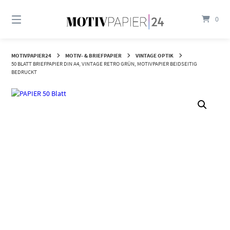
Springen
Sie
0
zum
Inhalt
MOTIVPAPIER24
MOTIV- & BRIEFPAPIER
VINTAGE OPTIK
50 BLATT BRIEFPAPIER DIN A4, VINTAGE RETRO GRÜN, MOTIVPAPIER BEIDSEITIG
BEDRUCKT