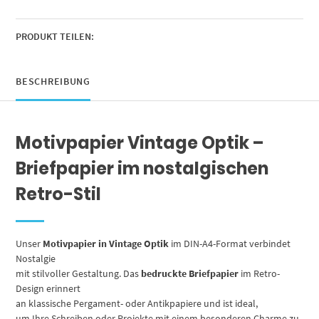
Motivpapier
beidseitig
bedruckt
PRODUKT TEILEN:
Menge
BESCHREIBUNG
Motivpapier Vintage Optik –
Briefpapier im nostalgischen
Retro-Stil
Unser
Motivpapier in Vintage Optik
im DIN-A4-Format verbindet
Nostalgie
mit stilvoller Gestaltung. Das
bedruckte Briefpapier
im Retro-
Design erinnert
an klassische Pergament- oder Antikpapiere und ist ideal,
um Ihre Schreiben oder Projekte mit einem besonderen Charme zu