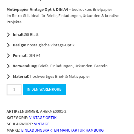
Motivpapier Vintage Optik DIN A4
– bedrucktes Briefpapier
im Retro-Stil. Ideal für Briefe, Einladungen, Urkunden & kreative
Projekte.
Inhalt:
50 Blatt
Design:
nostalgische Vintage-Optik
Format:
DIN A4
Verwendung:
Briefe, Einladungen, Urkunden, Basteln
Material:
hochwertiges Brief- & Motivpapier
50
IN DEN WARENKORB
Blatt
Briefpapier
DIN
ARTIKELNUMMER:
AHEKME0001-2
A4,
KATEGORIE:
VINTAGE OPTIK
Vintage
SCHLAGWORT:
VINTAGE
Retro
MARKE:
EINLADUNGSKARTEN MANUFAKTUR HAMBURG
grün,