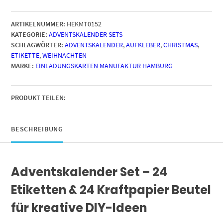
Befüllen
mit
ARTIKELNUMMER:
HEKMT0152
24
KATEGORIE:
ADVENTSKALENDER SETS
Tüten
SCHLAGWÖRTER:
ADVENTSKALENDER
,
AUFKLEBER
,
CHRISTMAS
,
und
ETIKETTE
,
WEIHNACHTEN
24
MARKE:
EINLADUNGSKARTEN MANUFAKTUR HAMBURG
weihnachtlichen
Zahlen
Aufklebern
(Grüne
PRODUKT TEILEN:
Tanne)
für
Weihnachten,
BESCHREIBUNG
Advent,
kleine
Geschenke
Adventskalender Set – 24
Menge
Etiketten & 24 Kraftpapier Beutel
für kreative DIY-Ideen