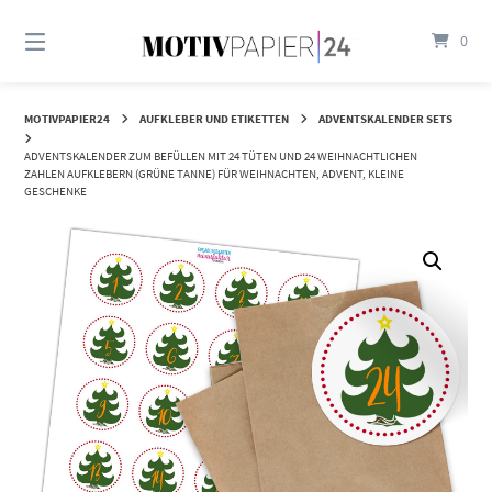
Springen
Sie
0
zum
Inhalt
MOTIVPAPIER24
AUFKLEBER UND ETIKETTEN
ADVENTSKALENDER SETS
ADVENTSKALENDER ZUM BEFÜLLEN MIT 24 TÜTEN UND 24 WEIHNACHTLICHEN
ZAHLEN AUFKLEBERN (GRÜNE TANNE) FÜR WEIHNACHTEN, ADVENT, KLEINE
GESCHENKE