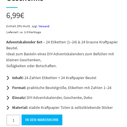
6,99
€
Enthält 19% MwSt.
zzgl.
Versand
Lieferzeit: ca. 2-3 Werktage
Adventskalender Set
– 24 Etiketten (1–24) & 24 braune Kraftpapier
Beutel.
Ideal zum Basteln eines DIY-Adventskalenders zum Befüllen mit
kleinen Geschenken,
Süßigkeiten oder Botschaften.
Inhalt:
24 Zahlen Etiketten + 24 Kraftpapier Beutel
Format:
praktische Beutelgröße, Etiketten mit Zahlen 1–24
Einsatz:
DIY-Adventskalender, Geschenke, Deko
Material:
stabile Kraftpapier Tüten & selbstklebende Sticker
Adventskalender
IN DEN WARENKORB
zum