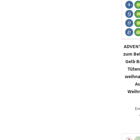
ADVEN
zum Bef
Gelb B
Tüten
weihna
Au
Weihn
En