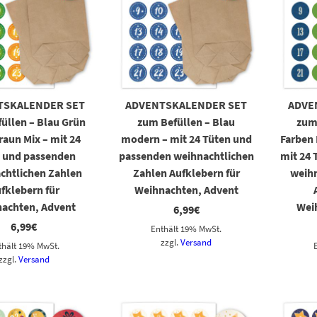
TSKALENDER SET
ADVENTSKALENDER SET
ADVE
üllen – Blau Grün
zum Befüllen – Blau
zum
raun Mix – mit 24
modern – mit 24 Tüten und
Farben 
 und passenden
passenden weihnachtlichen
mit 24
chtlichen Zahlen
Zahlen Aufklebern für
weihn
fklebern für
Weihnachten, Advent
achten, Advent
Wei
6,99
€
6,99
€
Enthält 19% MwSt.
zzgl.
Versand
thält 19% MwSt.
zzgl.
Versand