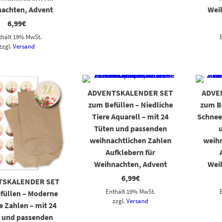
achten, Advent
Wei
6,99
€
thält 19% MwSt.
zzgl.
Versand
ADVENTSKALENDER SET
ADVE
zum Befüllen – Niedliche
zum Be
Tiere Aquarell – mit 24
Schnee
Tüten und passenden
weihnachtlichen Zahlen
weihn
Aufklebern für
Weihnachten, Advent
Wei
6,99
€
TSKALENDER SET
Enthält 19% MwSt.
füllen – Moderne
zzgl.
Versand
e Zahlen – mit 24
 und passenden