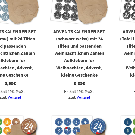
TSKALENDER SET
ADVENTSKALENDER SET
ADVE
rau) mit 24 Tüten
(schwarz weiss) mit 24
(Tafel 
d passenden
Tüten und passenden
Tüt
chtlichen Zahlen
weihnachtlichen Zahlen
weihn
fklebern für
Aufklebern für
achten, Advent,
Weihnachten, Advent,
Weih
ine Geschenke
kleine Geschenke
kl
6,99
€
6,99
€
thält 19% MwSt.
Enthält 19% MwSt.
zzgl.
Versand
zzgl.
Versand