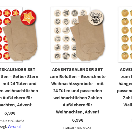
TSKALENDER SET
ADVENTSKALENDER SET
ADVE
llen – Gelber Stern
zum Befüllen – Gezeichnete
zum 
– mit 24 Tüten und
Weihnachtssymbole – mit
hängen
n weihnachtlichen
24 Tüten und passenden
passen
n Aufklebern für
weihnachtlichen Zahlen
Zahl
achten, Advent
Aufklebern für
Wei
Weihnachten, Advent
6,99
€
6,99
€
thält 19% MwSt.
zzgl.
Versand
Enthält 19% MwSt.