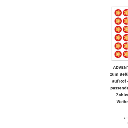
ADVEN
zum Befü
auf Rot 
passende
Zahle
Weihn
En