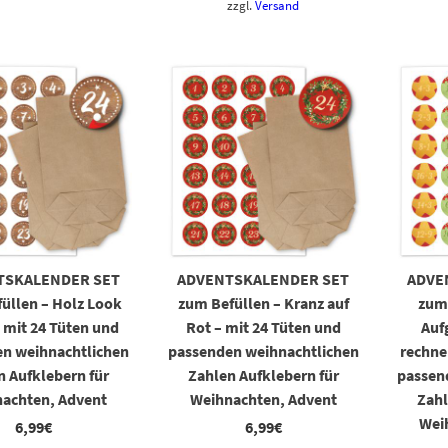
zzgl.
Versand
TSKALENDER SET
ADVENTSKALENDER SET
ADVE
üllen – Holz Look
zum Befüllen – Kranz auf
zum
 mit 24 Tüten und
Rot – mit 24 Tüten und
Auf
n weihnachtlichen
passenden weihnachtlichen
rechne
n Aufklebern für
Zahlen Aufklebern für
passen
achten, Advent
Weihnachten, Advent
Zahl
Wei
6,99
€
6,99
€