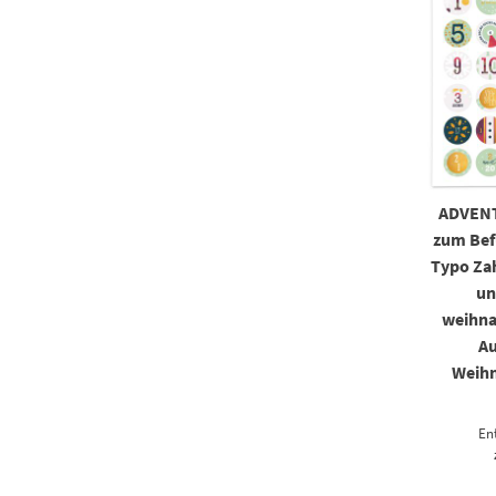
ADVEN
zum Bef
Typo Zah
un
weihna
Au
Weihn
En