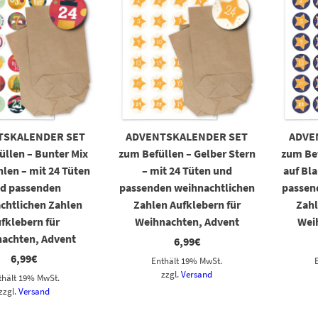
TSKALENDER SET
ADVENTSKALENDER SET
ADVE
üllen – Bunter Mix
zum Befüllen – Gelber Stern
zum Bef
len – mit 24 Tüten
– mit 24 Tüten und
auf Bla
d passenden
passenden weihnachtlichen
passen
chtlichen Zahlen
Zahlen Aufklebern für
Zahl
fklebern für
Weihnachten, Advent
Wei
achten, Advent
6,99
€
6,99
€
Enthält 19% MwSt.
zzgl.
Versand
thält 19% MwSt.
zzgl.
Versand