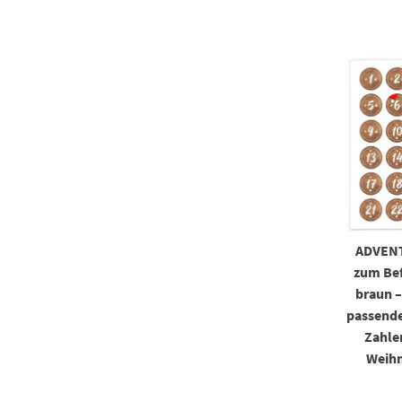
ADVEN
zum Bef
braun –
passende
Zahle
Weihn