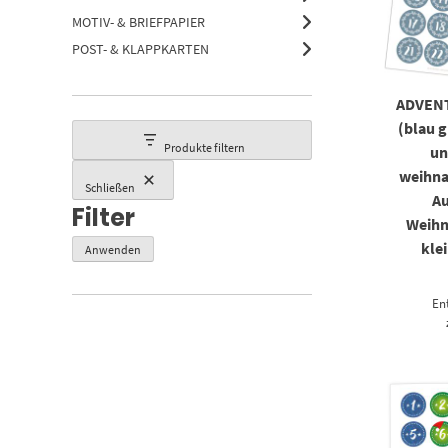
MOTIV- & BRIEFPAPIER
POST- & KLAPPKARTEN
ADVEN
(blau g
Produkte filtern
un
weihna
Schließen
Au
Filter
Weihn
kle
Anwenden
En