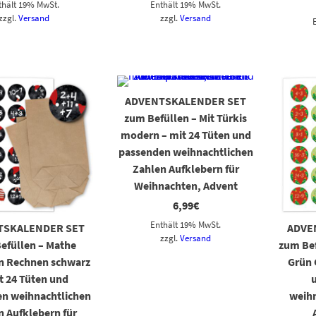
thält 19% MwSt.
Enthält 19% MwSt.
zzgl.
Versand
zzgl.
Versand
ADVENTSKALENDER SET
zum Befüllen – Mit Türkis
modern – mit 24 Tüten und
passenden weihnachtlichen
Zahlen Aufklebern für
Weihnachten, Advent
6,99
€
Enthält 19% MwSt.
TSKALENDER SET
ADVE
zzgl.
Versand
efüllen – Mathe
zum Bef
n Rechnen schwarz
Grün 
t 24 Tüten und
n weihnachtlichen
weihn
n Aufklebern für