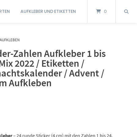
RTEN
AUFKLEBER UND ETIKETTEN
0
M AUFKLEBEN
er-Zahlen Aufkleber 1 bis
ix 2022 / Etiketten /
nachtskalender / Advent /
um Aufkleben
kleber
– 24 runde Sticker (4 cm) mit den Zahlen 1 bis 24.