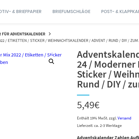
TIV- & BRIEFPAPIER
BRIEFUMSCHLÄGE
POST- & KLAPPKA
R FÜR ADVENTSKALENDER
2 / ETIKETTEN / STICKER / WEIHNACHTSKALENDER / ADVENT / RUND / DIY / ZU
Adventskalend
24 / Moderner M
Sticker / Weih
Rund / DIY / z
5,49
€
Enthält 19% MwSt.
zzgl.
Versand
Lieferzeit: ca. 2-3 Werktage
Adventskalender Zahlen Auf