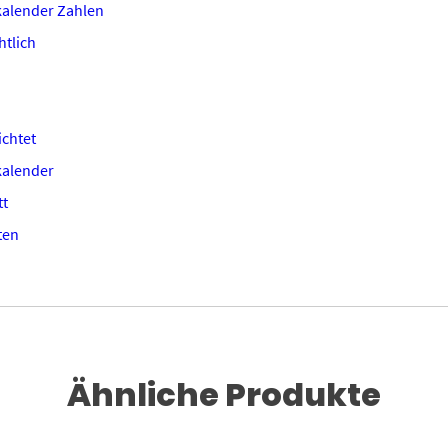
alender Zahlen
tlich
chtet
kalender
tt
ten
Ähnliche Produkte