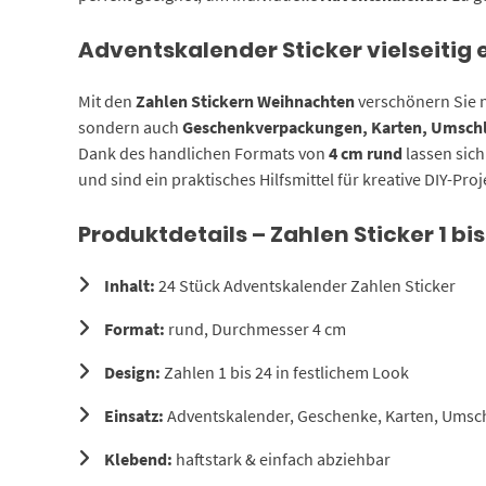
Adventskalender Sticker vielseitig 
Mit den
Zahlen Stickern Weihnachten
verschönern Sie n
sondern auch
Geschenkverpackungen, Karten, Umschl
Dank des handlichen Formats von
4 cm rund
lassen sich
und sind ein praktisches Hilfsmittel für kreative DIY-Pro
Produktdetails – Zahlen Sticker 1 bis
Inhalt:
24 Stück Adventskalender Zahlen Sticker
Format:
rund, Durchmesser 4 cm
Design:
Zahlen 1 bis 24 in festlichem Look
Einsatz:
Adventskalender, Geschenke, Karten, Umsch
Klebend:
haftstark & einfach abziehbar