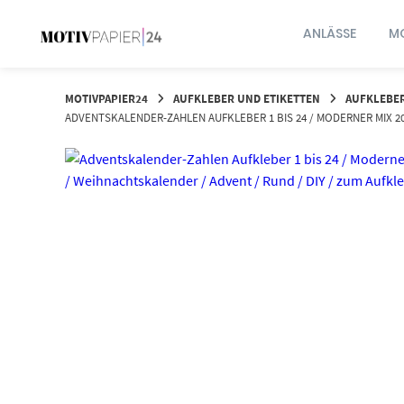
Springen
Sie
ANLÄSSE
MO
zum
Inhalt
MOTIVPAPIER24
AUFKLEBER UND ETIKETTEN
AUFKLEBE
ADVENTSKALENDER-ZAHLEN AUFKLEBER 1 BIS 24 / MODERNER MIX 202