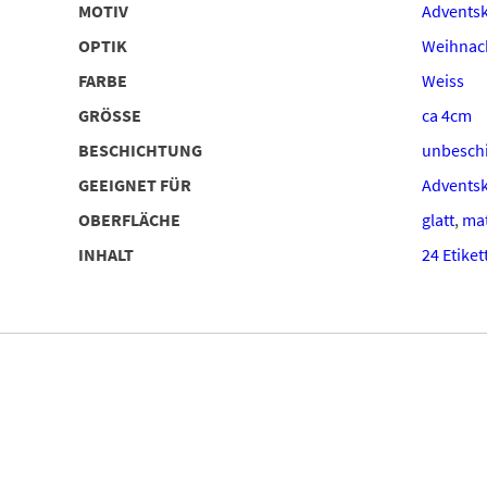
MOTIV
Adventsk
OPTIK
Weihnach
FARBE
Weiss
GRÖSSE
ca 4cm
BESCHICHTUNG
unbeschi
GEEIGNET FÜR
Advents
OBERFLÄCHE
glatt
,
ma
INHALT
24 Etiket