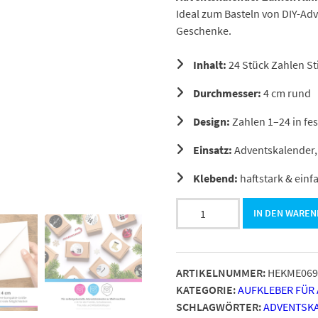
Ideal zum Basteln von DIY-Ad
Geschenke.
Inhalt:
24 Stück Zahlen St
Durchmesser:
4 cm rund
Design:
Zahlen 1–24 in fe
Einsatz:
Adventskalender,
Klebend:
haftstark & einf
Adventskalender-
IN DEN WARE
Zahlen
Aufkleber
1
ARTIKELNUMMER:
HEKME069
bis
KATEGORIE:
AUFKLEBER FÜR
24
SCHLAGWÖRTER:
ADVENTSK
/