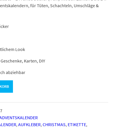
ventskalendern, für Tüten, Schachteln, Umschläge &
icker
stlichem Look
 Geschenke, Karten, DIY
ach abziehbar
NKORB
7
 ADVENTSKALENDER
ALENDER
,
AUFKLEBER
,
CHRISTMAS
,
ETIKETTE
,