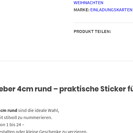
WEIHNACHTEN
Moderner
MARKE:
EINLADUNGSKARTEN
Mix
2022
/
PRODUKT TEILEN:
Etiketten
/
Sticker
/
Weihnachtskalender
/
Advent
/
ber 4cm rund – praktische Sticker f
Rund
/
DIY
/
 cm rund
sind die ideale Wahl,
zum
t stilvoll zu nummerieren.
Aufkleben
on 1 bis 24 –
Menge
estalten oder kleine Geschenke zu verzieren.