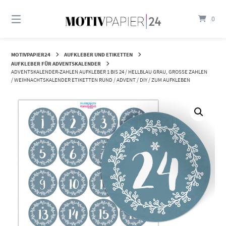
Springen
Sie
0
zum
Inhalt
MOTIVPAPIER24
AUFKLEBER UND ETIKETTEN
AUFKLEBER FÜR ADVENTSKALENDER
ADVENTSKALENDER-ZAHLEN AUFKLEBER 1 BIS 24 / HELLBLAU GRAU, GROSSE ZAHLEN /
WEIHNACHTSKALENDER ETIKETTEN RUND / ADVENT / DIY / ZUM AUFKLEBEN