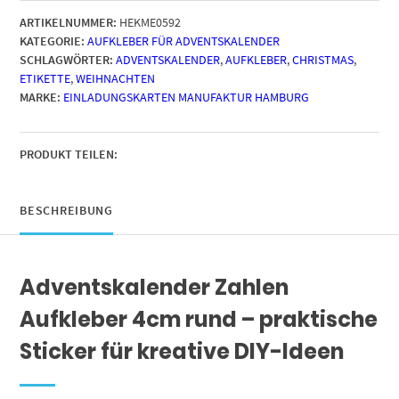
1
ARTIKELNUMMER:
HEKME0592
bis
KATEGORIE:
AUFKLEBER FÜR ADVENTSKALENDER
24
SCHLAGWÖRTER:
ADVENTSKALENDER
,
AUFKLEBER
,
CHRISTMAS
,
/
ETIKETTE
,
WEIHNACHTEN
Hellblau
MARKE:
EINLADUNGSKARTEN MANUFAKTUR HAMBURG
grau,
große
Zahlen
/
PRODUKT TEILEN:
Weihnachtskalender
Etiketten
rund
BESCHREIBUNG
/
Advent
/
Adventskalender Zahlen
DIY
/
Aufkleber 4cm rund – praktische
zum
Aufkleben
Sticker für kreative DIY-Ideen
Menge