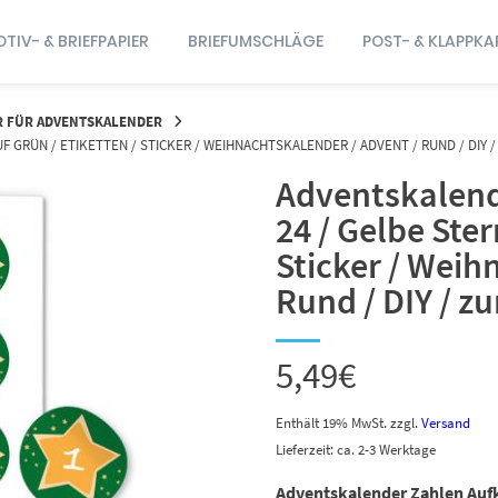
TIV- & BRIEFPAPIER
BRIEFUMSCHLÄGE
POST- & KLAPPKA
R FÜR ADVENTSKALENDER
F GRÜN / ETIKETTEN / STICKER / WEIHNACHTSKALENDER / ADVENT / RUND / DIY 
Adventskalend
24 / Gelbe Ster
Sticker / Weih
Rund / DIY / z
5,49
€
Enthält 19% MwSt.
zzgl.
Versand
Lieferzeit: ca. 2-3 Werktage
Adventskalender Zahlen Auf