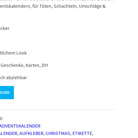
ventskalendern, für Tüten, Schachteln, Umschläge &
icker
stlichem Look
 Geschenke, Karten, DIY
ach abziehbar
NKORB
0
 ADVENTSKALENDER
ALENDER
,
AUFKLEBER
,
CHRISTMAS
,
ETIKETTE
,