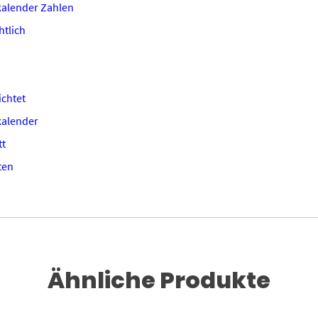
alender Zahlen
tlich
chtet
kalender
tt
ten
Ähnliche Produkte