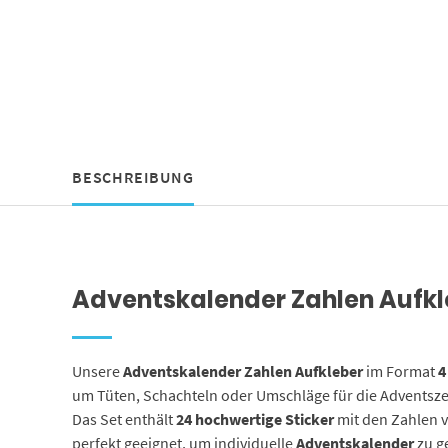
BESCHREIBUNG
Adventskalender Zahlen Aufkle
Unsere
Adventskalender Zahlen Aufkleber
im Format
4
um Tüten, Schachteln oder Umschläge für die Adventszei
Das Set enthält
24 hochwertige Sticker
mit den Zahlen v
perfekt geeignet, um individuelle
Adventskalender
zu g