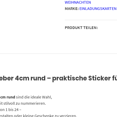
WEIHNACHTEN
Gelbe
MARKE:
EINLADUNGSKARTEN
Sterne
auf
Grün
PRODUKT TEILEN:
/
Etiketten
/
Sticker
/
Weihnachtskalender
/
Advent
ber 4cm rund – praktische Sticker f
/
Rund
/
DIY
 cm rund
sind die ideale Wahl,
/
t stilvoll zu nummerieren.
zum
on 1 bis 24 –
Aufkleben
estalten oder kleine Geschenke zu verzieren.