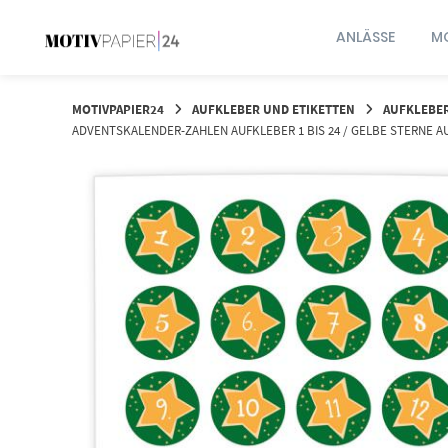
Springen
Sie
ANLÄSSE
MO
zum
Inhalt
MOTIVPAPIER24
AUFKLEBER UND ETIKETTEN
AUFKLEBE
ADVENTSKALENDER-ZAHLEN AUFKLEBER 1 BIS 24 / GELBE STERNE AU