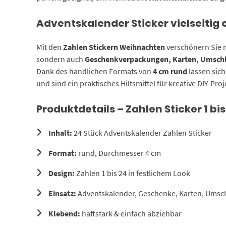
Adventskalender Sticker vielseitig 
Mit den
Zahlen Stickern Weihnachten
verschönern Sie n
sondern auch
Geschenkverpackungen, Karten, Umschl
Dank des handlichen Formats von
4 cm rund
lassen sich
und sind ein praktisches Hilfsmittel für kreative DIY-Pro
Produktdetails – Zahlen Sticker 1 bis
Inhalt:
24 Stück Adventskalender Zahlen Sticker
Format:
rund, Durchmesser 4 cm
Design:
Zahlen 1 bis 24 in festlichem Look
Einsatz:
Adventskalender, Geschenke, Karten, Umsch
Klebend:
haftstark & einfach abziehbar