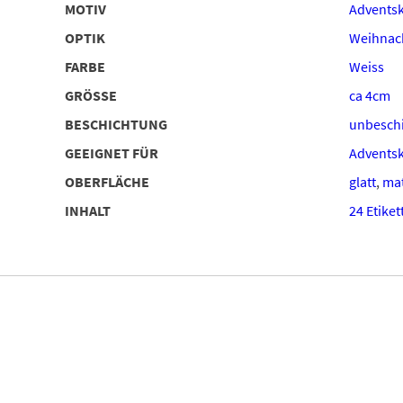
MOTIV
Adventsk
OPTIK
Weihnach
FARBE
Weiss
GRÖSSE
ca 4cm
BESCHICHTUNG
unbeschi
GEEIGNET FÜR
Advents
OBERFLÄCHE
glatt
,
ma
INHALT
24 Etiket