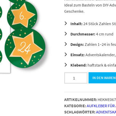
Ideal zum Basteln von DIY-Ad
Geschenke.
Inhalt:
24 Stück Zahlen St
Durchmesser:
4 cm rund
Design:
Zahlen 1–24 in fe
Einsatz:
Adventskalender,
Klebend:
haftstark & einf
Adventskalender-
IN DEN WARE
Zahlen
Aufkleber
1
ARTIKELNUMMER:
HEKME067
bis
KATEGORIE:
AUFKLEBER FÜR
24
SCHLAGWÖRTER:
ADVENTSK
/