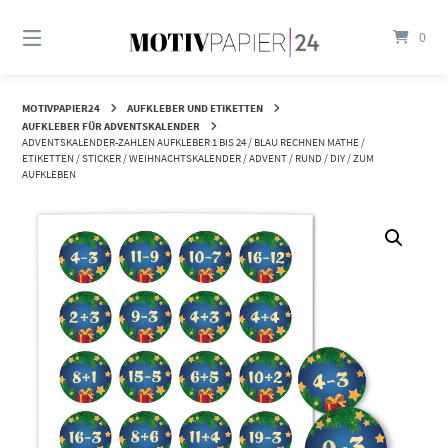
Springen
Sie
0
zum
Inhalt
MOTIVPAPIER24
AUFKLEBER UND ETIKETTEN
AUFKLEBER FÜR ADVENTSKALENDER
ADVENTSKALENDER-ZAHLEN AUFKLEBER 1 BIS 24 / BLAU RECHNEN MATHE /
ETIKETTEN / STICKER / WEIHNACHTSKALENDER / ADVENT / RUND / DIY / ZUM
AUFKLEBEN