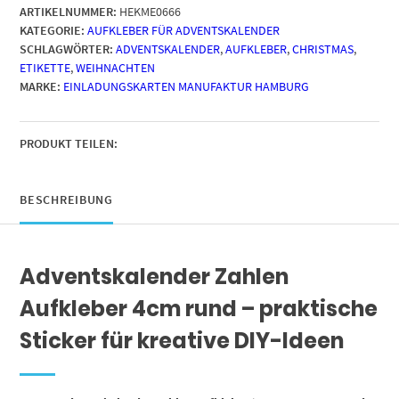
ARTIKELNUMMER:
HEKME0666
bis
KATEGORIE:
AUFKLEBER FÜR ADVENTSKALENDER
24
SCHLAGWÖRTER:
ADVENTSKALENDER
,
AUFKLEBER
,
CHRISTMAS
,
/
ETIKETTE
,
WEIHNACHTEN
Blau
MARKE:
EINLADUNGSKARTEN MANUFAKTUR HAMBURG
Rechnen
Mathe
/
Etiketten
PRODUKT TEILEN:
/
Sticker
/
BESCHREIBUNG
Weihnachtskalender
/
Advent
Adventskalender Zahlen
/
Rund
Aufkleber 4cm rund – praktische
/
DIY
Sticker für kreative DIY-Ideen
/
zum
Aufkleben