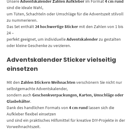
Unsere
Adventskalender Zahlen Aufkleber
im Format
4 cm rund
Menge
sind die ideale Wahl,
um Tüten, Schachteln oder Umschläge für die Adventszeit stilvoll
zu nummerieren.
Das Set enthält
24 hochwertige Sticker
mit den Zahlen von 1 bis
24 –
perfekt geeignet, um individuelle
Adventskalender
zu gestalten
oder kleine Geschenke zu verzieren.
Adventskalender Sticker vielseitig
einsetzen
Mit den
Zahlen Stickern Weihnachten
verschönern Sie nicht nur
selbstgemachte Adventskalender,
sondern auch
Geschenkverpackungen, Karten, Umschläge oder
Glasbehälter
.
Dank des handlichen Formats von
4 cm rund
lassen sich die
Aufkleber flexibel einsetzen
und sind ein praktisches Hilfsmittel für kreative DIY-Projekte in der
Vorweihnachtszeit.