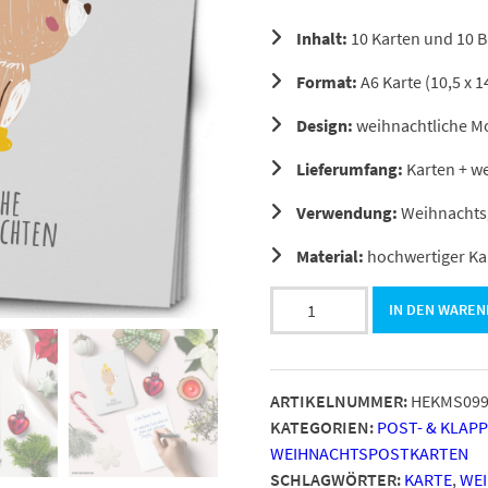
Inhalt:
10 Karten und 10 
Format:
A6 Karte (10,5 x 1
Design:
weihnachtliche Mo
Lieferumfang:
Karten + w
Verwendung:
Weihnachtsg
Material:
hochwertiger Ka
10
IN DEN WARE
moderne
Weihnachtskarten
mit
ARTIKELNUMMER:
HEKMS09
Umschlag
KATEGORIEN:
POST- & KLAP
-
WEIHNACHTSPOSTKARTEN
Stylische
SCHLAGWÖRTER:
KARTE
,
WE
Weihnachten