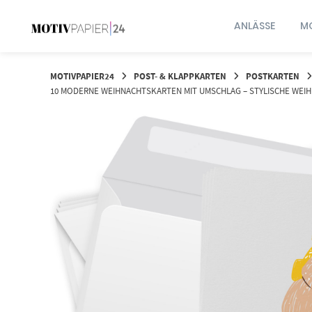
Springen
Sie
ANLÄSSE
MO
zum
Inhalt
MOTIVPAPIER24
POST- & KLAPPKARTEN
POSTKARTEN
10 MODERNE WEIHNACHTSKARTEN MIT UMSCHLAG – STYLISCHE WEIHN