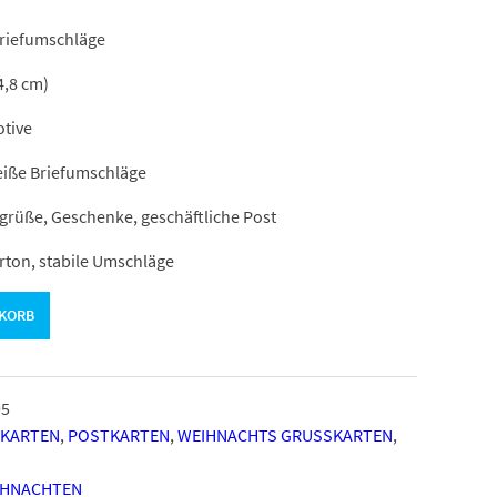
Briefumschläge
4,8 cm)
tive
eiße Briefumschläge
rüße, Geschenke, geschäftliche Post
rton, stabile Umschläge
NKORB
95
PKARTEN
,
POSTKARTEN
,
WEIHNACHTS GRUSSKARTEN
,
IHNACHTEN