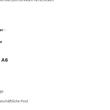
er
–
ße
 A6
ge
schäftliche Post