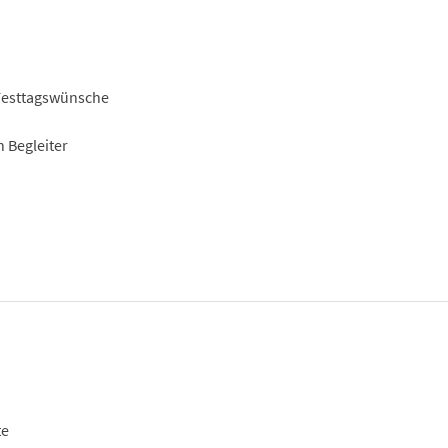
 Festtagswünsche
 Begleiter
te