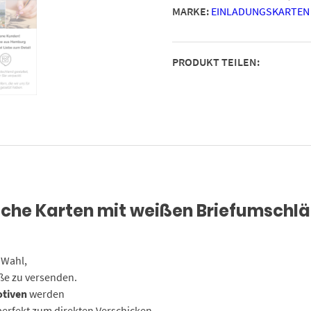
MARKE:
EINLADUNGSKARTEN
Tier
1
-
PRODUKT TEILEN:
Design-
Karten
zu
Weihnachten
im
Set
Menge
sche Karten mit weißen Briefumschl
 Wahl,
ße zu versenden.
otiven
werden
 perfekt zum direkten Verschicken