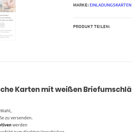
MARKE:
EINLADUNGSKARTEN
-
Design-
Karten
PRODUKT TEILEN:
zu
Weihnachten
im
Set
Menge
sche Karten mit weißen Briefumschl
 Wahl,
ße zu versenden.
otiven
werden
 perfekt zum direkten Verschicken