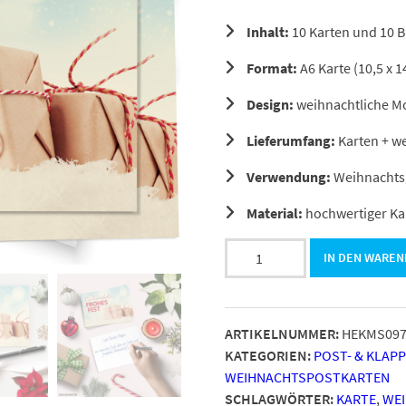
Inhalt:
10 Karten und 10 
Format:
A6 Karte (10,5 x 1
Design:
weihnachtliche Mo
Lieferumfang:
Karten + w
Verwendung:
Weihnachtsg
Material:
hochwertiger Ka
10
IN DEN WARE
moderne
Weihnachtskarten
mit
ARTIKELNUMMER:
HEKMS09
Umschlag
KATEGORIEN:
POST- & KLAP
-
WEIHNACHTSPOSTKARTEN
Motiv
SCHLAGWÖRTER:
KARTE
,
WE
Geschenke