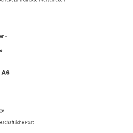
er
–
ße
 A6
ge
schäftliche Post