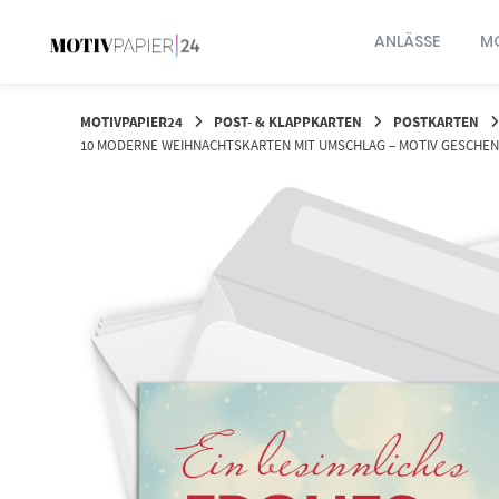
Springen
Sie
ANLÄSSE
MO
zum
Inhalt
MOTIVPAPIER24
POST- & KLAPPKARTEN
POSTKARTEN
10 MODERNE WEIHNACHTSKARTEN MIT UMSCHLAG – MOTIV GESCHENK