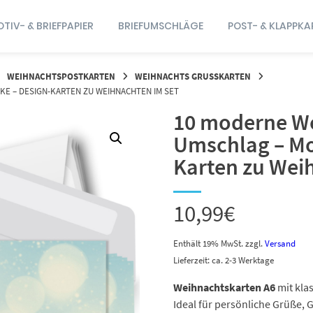
TIV- & BRIEFPAPIER
BRIEFUMSCHLÄGE
POST- & KLAPPKA
WEIHNACHTSPOSTKARTEN
WEIHNACHTS GRUSSKARTEN
E – DESIGN-KARTEN ZU WEIHNACHTEN IM SET
10 moderne We
Umschlag – Mo
Karten zu Wei
10,99
€
Enthält 19% MwSt.
zzgl.
Versand
Lieferzeit: ca. 2-3 Werktage
Weihnachtskarten A6
mit kla
Ideal für persönliche Grüße, 