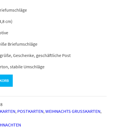
Briefumschläge
4,8 cm)
tive
eiße Briefumschläge
rüße, Geschenke, geschäftliche Post
rton, stabile Umschläge
NKORB
78
PKARTEN
,
POSTKARTEN
,
WEIHNACHTS GRUSSKARTEN
,
IHNACHTEN