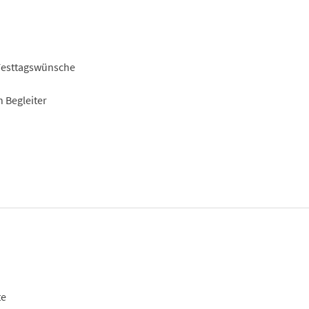
 Festtagswünsche
 Begleiter
te