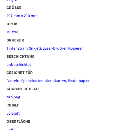
GRÖSSE
297 mm x 210 mm
OPTIK
Muster
DRUCKER
Tintenstrahl (Inkjet), Laser-Drucker, Kopierer
BESCHICHTUNG
unbeschichtet
GEEIGNET FÜR
Basteln
,
Speisekarten
,
Menükarten
,
Bastelpapier
GEWICHT JE BLATT
ca 5,56g
INHALT
50 Blatt
OBERFLÄCHE
matt