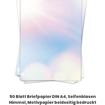
50 Blatt Briefpapier DIN A4, Seifenblasen
Himmel, Motivpapier beidseitig bedruckt