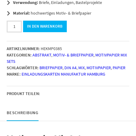
Verwendung:
Briefe, Einladungen, Bastelprojekte
Material:
hochwertiges Motiv- & Briefpapier
50
IN DEN WARENKORB
Blatt
Briefpapier
5x10
ARTIKELNUMMER:
HEKMP0385
MIXBunter
KATEGORIEN:
ABSTRAKT
,
MOTIV- & BRIEFPAPIER
,
MOTIVPAPIER MIX
Mix
SETS
5
SCHLAGWÖRTER:
BRIEFPAPIER
,
DIN A4
,
MIX
,
MOTIVPAPIER
,
PAPIER
bunte
MARKE:
EINLADUNGSKARTEN MANUFAKTUR HAMBURG
Aquarell
Look
Motive
Motivpapier
PRODUKT TEILEN:
A4
beidseitig
bedruckt
BESCHREIBUNG
Menge