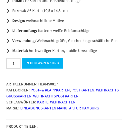
Inhalt:
10 Karten und 10 Briefumschläge
Format:
A6 Karte (10,5 x 14,8 cm)
Design:
weihnachtliche Motive
Lieferumfang:
Karten + weiße Briefumschläge
Verwendung:
Weihnachtsgrüße, Geschenke, geschäftliche Post
Material:
hochwertiger Karton, stabile Umschläge
10
IN DEN WARENKORB
Weihnachtskarten
mit
Umschlag
ARTIKELNUMMER:
HEKMS0817
Set
KATEGORIEN:
POST- & KLAPPKARTEN
,
POSTKARTEN
,
WEIHNACHTS
Weihnachten
GRUSSKARTEN
,
WEIHNACHTSPOSTKARTEN
im
SCHLAGWÖRTER:
KARTE
,
WEIHNACHTEN
Postkarten
MARKE:
EINLADUNGSKARTEN MANUFAKTUR HAMBURG
Format
/
Weihnachten
/
PRODUKT TEILEN: