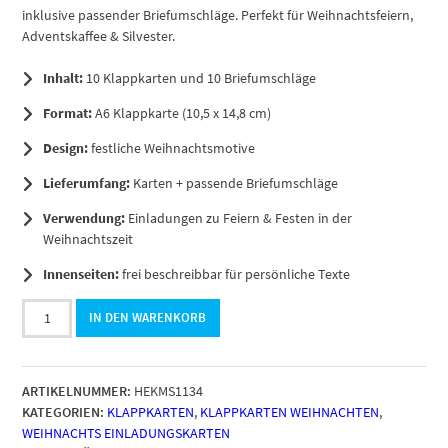
inklusive passender Briefumschläge. Perfekt für Weihnachtsfeiern,
Adventskaffee & Silvester.
Inhalt:
10 Klappkarten und 10 Briefumschläge
Format:
A6 Klappkarte (10,5 x 14,8 cm)
Design:
festliche Weihnachtsmotive
Lieferumfang:
Karten + passende Briefumschläge
Verwendung:
Einladungen zu Feiern & Festen in der
Weihnachtszeit
Innenseiten:
frei beschreibbar für persönliche Texte
10
IN DEN WARENKORB
x
Einladungskarten
Klappkarten
ARTIKELNUMMER:
HEKMS1134
Weihnachten
KATEGORIEN:
KLAPPKARTEN
,
KLAPPKARTEN WEIHNACHTEN
,
mit
WEIHNACHTS EINLADUNGSKARTEN
Umschlägen