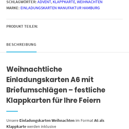
SCHLAGWÖRTER:
ADVENT
,
KLAPPKARTE
,
WEIHNACHTEN
zur
MARKE:
EINLADUNGSKARTEN MANUFAKTUR HAMBURG
Weihnachtsfeier
Motiv
Sektgläser
Menge
PRODUKT TEILEN:
BESCHREIBUNG
Weihnachtliche
Einladungskarten A6 mit
Briefumschlägen – festliche
Klappkarten für Ihre Feiern
Unsere
Einladungskarten Weihnachten
im Format
A6 als
Klappkarte
werden inklusive