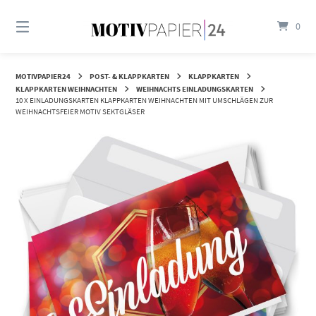
Springen
Sie
0
zum
Inhalt
MOTIVPAPIER24
POST- & KLAPPKARTEN
KLAPPKARTEN
KLAPPKARTEN WEIHNACHTEN
WEIHNACHTS EINLADUNGSKARTEN
10 X EINLADUNGSKARTEN KLAPPKARTEN WEIHNACHTEN MIT UMSCHLÄGEN ZUR
WEIHNACHTSFEIER MOTIV SEKTGLÄSER