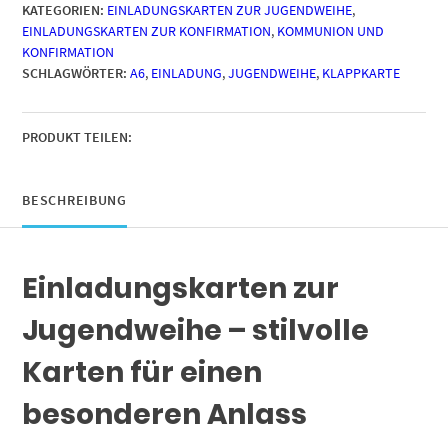
KATEGORIEN:
EINLADUNGSKARTEN ZUR JUGENDWEIHE
,
Motiv
EINLADUNGSKARTEN ZUR KONFIRMATION
,
KOMMUNION UND
Verzauberte
KONFIRMATION
Weihe
SCHLAGWÖRTER:
A6
,
EINLADUNG
,
JUGENDWEIHE
,
KLAPPKARTE
-
moderne
Einladungen
Klappkarten
PRODUKT TEILEN:
mit
Umschlägen
Menge
BESCHREIBUNG
Einladungskarten zur
Jugendweihe – stilvolle
Karten für einen
besonderen Anlass