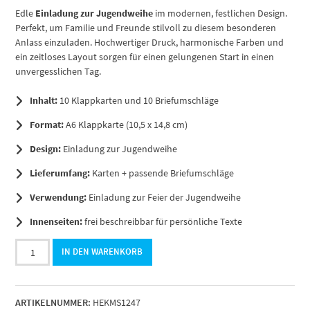
Edle
Einladung zur Jugendweihe
im modernen, festlichen Design.
Perfekt, um Familie und Freunde stilvoll zu diesem besonderen
Anlass einzuladen. Hochwertiger Druck, harmonische Farben und
ein zeitloses Layout sorgen für einen gelungenen Start in einen
unvergesslichen Tag.
Inhalt:
10 Klappkarten und 10 Briefumschläge
Format:
A6 Klappkarte (10,5 x 14,8 cm)
Design:
Einladung zur Jugendweihe
Lieferumfang:
Karten + passende Briefumschläge
Verwendung:
Einladung zur Feier der Jugendweihe
Innenseiten:
frei beschreibbar für persönliche Texte
10
IN DEN WARENKORB
Jugendweihe
Einladungskarten
Mädchen
ARTIKELNUMMER:
HEKMS1247
-