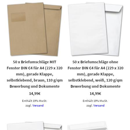
50 x Briefumschläge MIT
50 x Briefumschläge ohne
Fenster DIN C4 für A4 (229 x 320
Fenster DIN C4 für A4 (229 x 320
mm), gerade Klappe,
mm), gerade Klappe,
selbstklebend, braun, 110 g/qm
selbstklebend, weiß, 120 g/qm
Bewerbung und Dokumente
Bewerbung und Dokumente
14,99
€
14,99
€
Enthält 19% MwSt.
Enthält 19% MwSt.
zzgl.
Versand
zzgl.
Versand