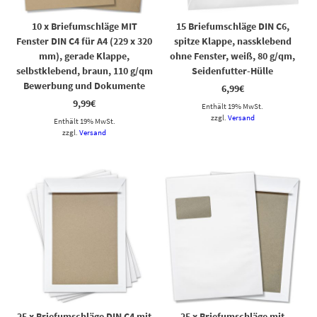
10 x Briefumschläge MIT
15 Briefumschläge DIN C6,
Fenster DIN C4 für A4 (229 x 320
spitze Klappe, nassklebend
mm), gerade Klappe,
ohne Fenster, weiß, 80 g/qm,
selbstklebend, braun, 110 g/qm
Seidenfutter-Hülle
Bewerbung und Dokumente
6,99
€
9,99
€
Enthält 19% MwSt.
zzgl.
Versand
Enthält 19% MwSt.
zzgl.
Versand
25 x Briefumschläge DIN C4 mit
25 x Briefumschläge mit