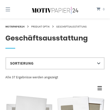
Springen
Sie
0
zum
Inhalt
MOTIVPAPIER24
PRODUKT OPTIK
GESCHÄFTSAUSSTATTUNG
Geschäftsausstattung
Alle 37 Ergebnisse werden angezeigt