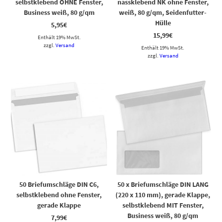
selbstklebend OHNE Fenster,
nassklebend NK ohne Fenster,
Business weiß, 80 g/qm
weiß, 80 g/qm, Seidenfutter-
Hülle
5,95
€
15,99
€
Enthält 19% MwSt.
zzgl.
Versand
Enthält 19% MwSt.
zzgl.
Versand
50 Briefumschläge DIN C6,
50 x Briefumschläge DIN LANG
selbstklebend ohne Fenster,
(220 x 110 mm), gerade Klappe,
gerade Klappe
selbstklebend MIT Fenster,
Business weiß, 80 g/qm
7,99
€