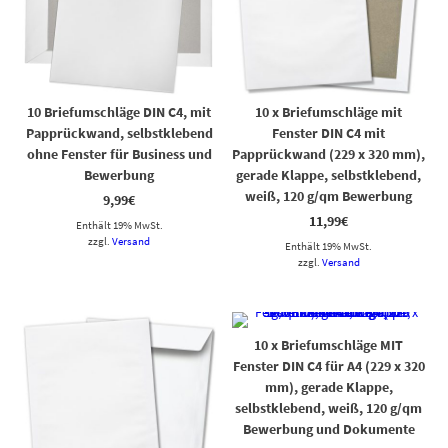
10 Briefumschläge DIN C4, mit
10 x Briefumschläge mit
Papprückwand, selbstklebend
Fenster DIN C4 mit
ohne Fenster für Business und
Papprückwand (229 x 320 mm),
Bewerbung
gerade Klappe, selbstklebend,
weiß, 120 g/qm Bewerbung
9,99
€
11,99
€
Enthält 19% MwSt.
zzgl.
Versand
Enthält 19% MwSt.
zzgl.
Versand
10 x Briefumschläge MIT
Fenster DIN C4 für A4 (229 x 320
mm), gerade Klappe,
selbstklebend, weiß, 120 g/qm
Bewerbung und Dokumente