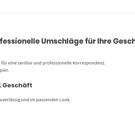
Business
weiß,
80
g/qm
Menge
fessionelle Umschläge für Ihre Gesc
 für eine seriöse und professionelle Korrespondenz.
pier.
& Geschäft
zuverlässig und im passenden Look.