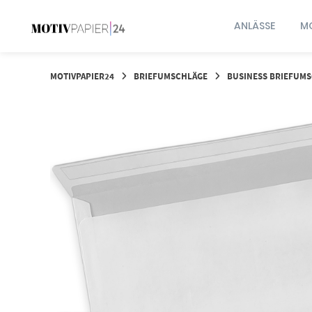
Springen
Sie
ANLÄSSE
MO
zum
Inhalt
MOTIVPAPIER24
BRIEFUMSCHLÄGE
BUSINESS BRIEFUM