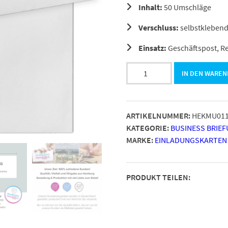
Inhalt:
50 Umschläge
Verschluss:
selbstklebend
Einsatz:
Geschäftspost, R
100
IN DEN WARE
x
Briefumschläge
DIN
ARTIKELNUMMER:
HEKMU01
LANG
KATEGORIE:
BUSINESS BRIE
(220
MARKE:
EINLADUNGSKARTEN
x
110
mm),
PRODUKT TEILEN:
gerade
Klappe,
selbstklebend
OHNE
Fenster,