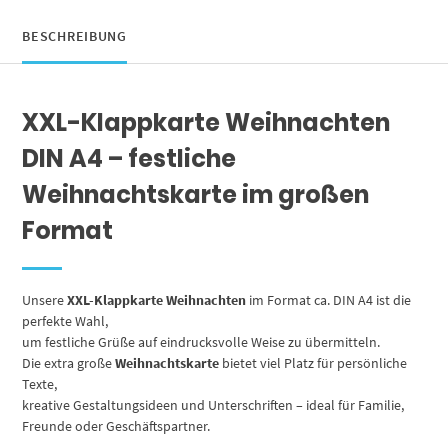
Klappkarte
mit
BESCHREIBUNG
nettem
Weihnachts
Gruß
XXL-Klappkarte Weihnachten
zu
Weihnachten
DIN A4 – festliche
Menge
Weihnachtskarte im großen
Format
Unsere
XXL-Klappkarte Weihnachten
im Format ca. DIN A4 ist die
perfekte Wahl,
um festliche Grüße auf eindrucksvolle Weise zu übermitteln.
Die extra große
Weihnachtskarte
bietet viel Platz für persönliche
Texte,
kreative Gestaltungsideen und Unterschriften – ideal für Familie,
Freunde oder Geschäftspartner.