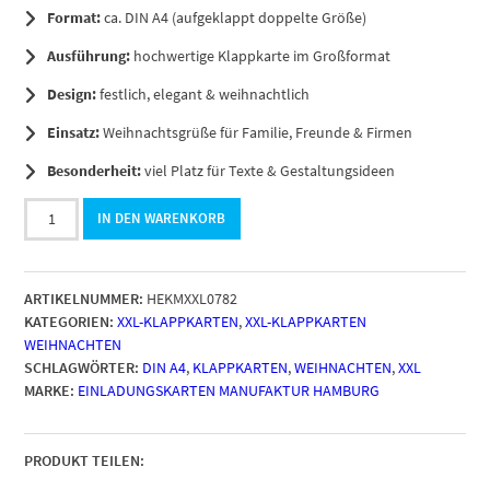
Format:
ca. DIN A4 (aufgeklappt doppelte Größe)
Ausführung:
hochwertige Klappkarte im Großformat
Design:
festlich, elegant & weihnachtlich
Einsatz:
Weihnachtsgrüße für Familie, Freunde & Firmen
Besonderheit:
viel Platz für Texte & Gestaltungsideen
Große
IN DEN WARENKORB
XXL
Weihnachtskarte
DIN
ARTIKELNUMMER:
HEKMXXL0782
A4
KATEGORIEN:
XXL-KLAPPKARTEN
,
XXL-KLAPPKARTEN
mit
WEIHNACHTEN
Umschlag
SCHLAGWÖRTER:
DIN A4
,
KLAPPKARTEN
,
WEIHNACHTEN
,
XXL
-
MARKE:
EINLADUNGSKARTEN MANUFAKTUR HAMBURG
Weihnachtsmann
Design
Karte
-
PRODUKT TEILEN:
Übergroße