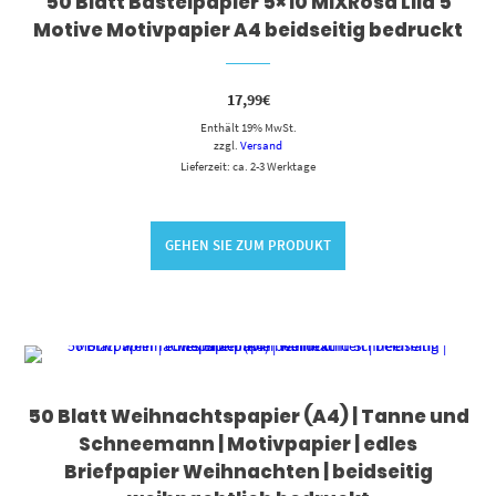
50 Blatt Bastelpapier 5×10 MIXRosa Lila 5
Motive Motivpapier A4 beidseitig bedruckt
17,99
€
Enthält 19% MwSt.
zzgl.
Versand
Lieferzeit: ca. 2-3 Werktage
GEHEN SIE ZUM PRODUKT
50 Blatt Weihnachtspapier (A4) | Tanne und
Schneemann | Motivpapier | edles
Briefpapier Weihnachten | beidseitig