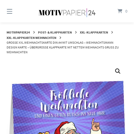
Springen
Sie
0
zum
Inhalt
MOTIVPAPIER24
POST- & KLAPPKARTEN
XXL-KLAPPKARTEN
XXL-KLAPPKARTEN WEIHNACHTEN
GROSSE XXL WEIHNACHTSKARTE DIN A4 MIT UMSCHLAG – WEIHNACHTSMANN D
ESIGN KARTE – ÜBERGROSSE KLAPPKARTE MIT NETTEM WEIHNACHTS GRUSS ZU WEI
HNACHTEN