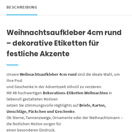
Etiketten
rund
BESCHREIBUNG
4cm
Menge
Weihnachtsaufkleber 4cm rund
– dekorative Etiketten für
festliche Akzente
Unsere
Weihnachtsaufkleber 4cm rund
sind die ideale Wahl, um
Ihre Post
und Geschenke in der Adventszeit stilvoll zu verzieren.
Mit 48 hochwertigen
Dekorations-Etiketten Weihnachten
in
liebevoll gestalteten Motiven
setzen Sie stimmungsvolle Highlights auf
Briefe, Karten,
Umschläge, Päckchen und Geschenke
.
Ob Sterne, Tannenzweige, Ornamente oder der Weihnachtsmann –
die festlichen Motive sorgen für
einen besonderen Eindruck.