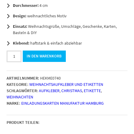
Durchmesser:
4 cm
Design:
weihnachtliches Motiv
Einsatz:
Weihnachtsgrüße, Umschläge, Geschenke, Karten,
Basteln & DIY
Klebend:
haftstark & einfach abziehbar
48
IN DEN WARENKORB
Geschenkaufkleber
Weihnachten
-
ARTIKELNUMMER:
HEKME0740
ÖFFNEN
KATEGORIE:
WEIHNACHTSAUFKLEBER UND ETIKETTEN
UND
SCHLAGWÖRTER:
AUFKLEBER
,
CHRISTMAS
,
ETIKETTE
,
FREUEN
WEIHNACHTEN
Zuckerstange
MARKE:
EINLADUNGSKARTEN MANUFAKTUR HAMBURG
-
Weihnachtsaufkleber
Aufkleber
für
PRODUKT TEILEN:
Geschenke