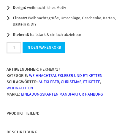
Design:
weihnachtliches Motiv
Einsatz:
Weihnachtsgrüße, Umschläge, Geschenke, Karten,
Basteln & DIY
Klebend:
haftstark & einfach abziehbar
48
IN DEN WARENKORB
Geschenkaufkleber
Weihnachten
-
ARTIKELNUMMER:
HEKME0717
FÜR
KATEGORIE:
WEIHNACHTSAUFKLEBER UND ETIKETTEN
DICH
SCHLAGWÖRTER:
AUFKLEBER
,
CHRISTMAS
,
ETIKETTE
,
Pinguin
WEIHNACHTEN
Geschenk
MARKE:
EINLADUNGSKARTEN MANUFAKTUR HAMBURG
-
Weihnachtsaufkleber
Aufkleber
für
PRODUKT TEILEN:
Geschenke
Etiketten
rund
BESCHREIBUNG