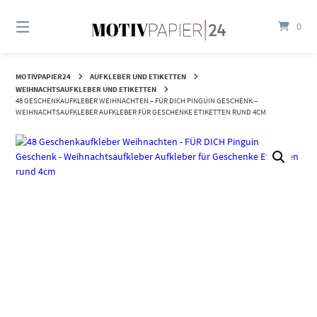
Springen
Sie
0
zum
Inhalt
MOTIVPAPIER24
AUFKLEBER UND ETIKETTEN
WEIHNACHTSAUFKLEBER UND ETIKETTEN
48 GESCHENKAUFKLEBER WEIHNACHTEN – FÜR DICH PINGUIN GESCHENK –
WEIHNACHTSAUFKLEBER AUFKLEBER FÜR GESCHENKE ETIKETTEN RUND 4CM