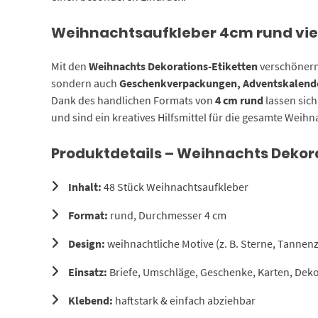
Weihnachtsaufkleber 4cm rund viel
Mit den
Weihnachts Dekorations-Etiketten
verschönern 
sondern auch
Geschenkverpackungen, Adventskalende
Dank des handlichen Formats von
4 cm rund
lassen sich
und sind ein kreatives Hilfsmittel für die gesamte Weihn
Produktdetails – Weihnachts Dekor
Inhalt:
48 Stück Weihnachtsaufkleber
Format:
rund, Durchmesser 4 cm
Design:
weihnachtliche Motive (z. B. Sterne, Tann
Einsatz:
Briefe, Umschläge, Geschenke, Karten, Deko
Klebend:
haftstark & einfach abziehbar