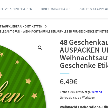
TIV- & BRIEFPAPIER
BRIEFUMSCHLÄGE
POST- & KLAPPKA
TSAUFKLEBER UND ETIKETTEN
ELEGANT GRÜN – WEIHNACHTSAUFKLEBER AUFKLEBER FÜR GESCHENKE ETIKETTE
48 Geschenkau
AUSPACKEN UN
Weihnachtsauf
Geschenke Eti
6,49
€
Enthält 19% MwSt.
zzgl.
Versand
Lieferzeit: ca. 2-3 Werktage
Weihnachts Dekorations-Eti