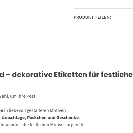
grün
-
PRODUKT TEILEN:
Weihnachtsaufkleber
Aufkleber
für
Geschenke
Etiketten
rund
4cm
Menge
– dekorative Etiketten für festlich
Wahl, um Ihre Post
en
in liebevoll gestalteten Motiven
n, Umschläge, Päckchen und Geschenke
.
tsmann – die festlichen Motive sorgen für