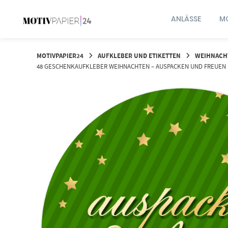
Springen
Sie
ANLÄSSE
MO
zum
Inhalt
MOTIVPAPIER24
AUFKLEBER UND ETIKETTEN
WEIHNACH
48 GESCHENKAUFKLEBER WEIHNACHTEN – AUSPACKEN UND FREUEN 