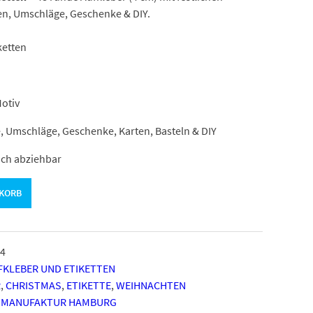
rten, Umschläge, Geschenke & DIY.
ketten
otiv
 Umschläge, Geschenke, Karten, Basteln & DIY
ach abziehbar
NKORB
4
KLEBER UND ETIKETTEN
R
,
CHRISTMAS
,
ETIKETTE
,
WEIHNACHTEN
 MANUFAKTUR HAMBURG