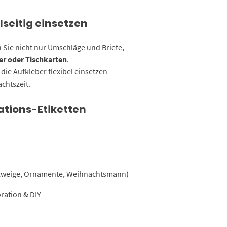
seitig einsetzen
Sie nicht nur Umschläge und Briefe,
r oder Tischkarten
.
 die Aufkleber flexibel einsetzen
achtszeit.
ations-Etiketten
enzweige, Ornamente, Weihnachtsmann)
ration & DIY