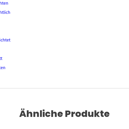
hten
tlich
chtet
tt
ten
Ähnliche Produkte