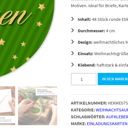
Motiven. Ideal für Briefe, Ka
Inhalt:
48 Stück runde Eti
Durchmesser:
4 cm
Design:
weihnachtliches M
Einsatz:
Weihnachtsgrüße,
Klebend:
haftstark & einf
48
IN DEN WARE
Geschenkaufkleber
Weihnachten
-
ARTIKELNUMMER:
HEKME075
AUSPACKEN
KATEGORIE:
WEIHNACHTSAUF
UND
SCHLAGWÖRTER:
AUFKLEBE
FREUEN
MARKE:
EINLADUNGSKARTEN
elegant