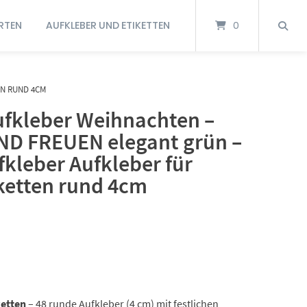
RTEN
AUFKLEBER UND ETIKETTEN
0
N RUND 4CM
fkleber Weihnachten –
D FREUEN elegant grün –
kleber Aufkleber für
ketten rund 4cm
ketten
– 48 runde Aufkleber (4 cm) mit festlichen