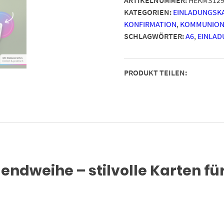
-
KATEGORIEN:
EINLADUNGSK
Motiv
KONFIRMATION
,
KOMMUNION
Rose
SCHLAGWÖRTER:
A6
,
EINLAD
Konfetti
-
Design
PRODUKT TEILEN:
Klappkarten
Einladung
Karten
mit
Umschlag
Menge
endweihe – stilvolle Karten f