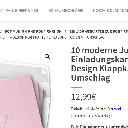
TIV- & BRIEFPAPIER
BRIEFUMSCHLÄGE
POST- & KLAPPKA
KOMMUNION UND KONFIRMATION
EINLADUNGSKARTEN ZUR KONFIR
FETTI – DESIGN KLAPPKARTEN EINLADUNG KARTEN MIT UMSCHLAG
10 moderne J
Einladungskart
Design Klappk
Umschlag
12,99
€
Enthält 19% MwSt.
zzgl.
Versand
Lieferzeit: ca. 2-3 Werktage
Edle
Einladung zur Jugendw