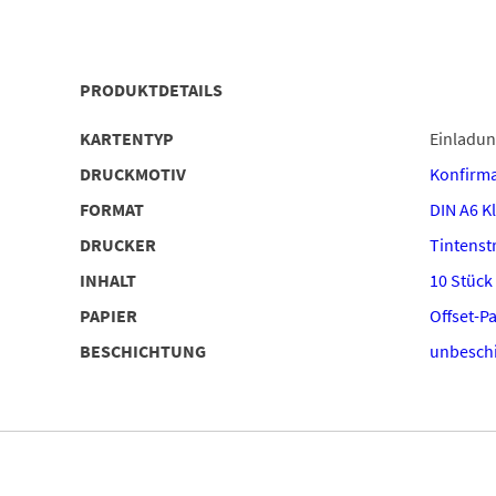
PRODUKTDETAILS
KARTENTYP
Einladu
DRUCKMOTIV
Konfirma
FORMAT
DIN A6 K
DRUCKER
Tintenstr
INHALT
10 Stück
PAPIER
Offset-P
BESCHICHTUNG
unbeschi