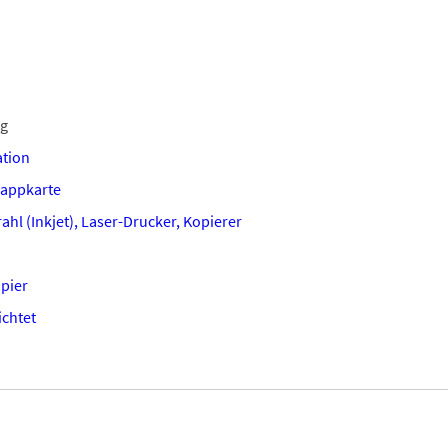
ng
tion
lappkarte
ahl (Inkjet), Laser-Drucker, Kopierer
apier
chtet