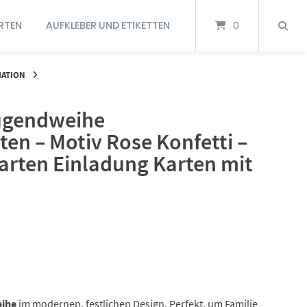
RTEN
AUFKLEBER UND ETIKETTEN
0
MATION
ugendweihe
en – Motiv Rose Konfetti –
arten Einladung Karten mit
eihe
im modernen, festlichen Design. Perfekt, um Familie