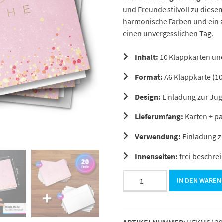
und Freunde stilvoll zu dies
harmonische Farben und ein z
einen unvergesslichen Tag.
Inhalt:
10 Klappkarten un
Format:
A6 Klappkarte (10
Design:
Einladung zur Ju
Lieferumfang:
Karten + p
Verwendung:
Einladung z
Innenseiten:
frei beschrei
10
IN DEN WARE
moderne
Jugendweihe
Einladungskarten
ARTIKELNUMMER:
HEKMS12