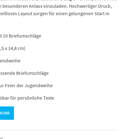
em besonderen Anlass einzuladen. Hochwertiger Druck,
eitloses Layout sorgen für einen gelungenen Start in
d 10 Briefumschläge
,5 x 14,8 cm)
gendweihe
assende Briefumschläge
ur Feier der Jugendweihe
bbar für persönliche Texte
NKORB
99