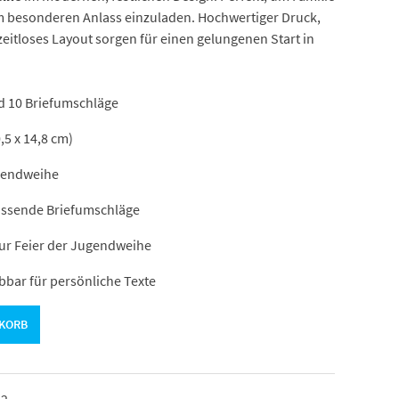
em besonderen Anlass einzuladen. Hochwertiger Druck,
eitloses Layout sorgen für einen gelungenen Start in
d 10 Briefumschläge
,5 x 14,8 cm)
gendweihe
assende Briefumschläge
ur Feier der Jugendweihe
bbar für persönliche Texte
NKORB
42