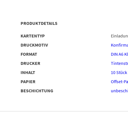
PRODUKTDETAILS
KARTENTYP
Einladu
DRUCKMOTIV
Konfirma
FORMAT
DIN A6 K
DRUCKER
Tintenstr
INHALT
10 Stück
PAPIER
Offset-P
BESCHICHTUNG
unbeschi