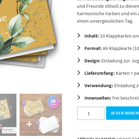
und Freunde stilvoll zu dies
harmonische Farben und ein z
einen unvergesslichen Tag.
Inhalt:
10 Klappkarten un
Format:
A6 Klappkarte (10
Design:
Einladung zur Ju
Lieferumfang:
Karten + p
Verwendung:
Einladung z
Innenseiten:
frei beschrei
10
IN DEN WARE
Jugendweihe
Einladungskarten
-
ARTIKELNUMMER:
HEKMS12