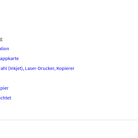
ng
tion
lappkarte
ahl (Inkjet), Laser-Drucker, Kopierer
apier
chtet