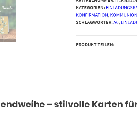
Motiv
KATEGORIEN:
EINLADUNGSK
Kranz
KONFIRMATION
,
KOMMUNION
Gelb
SCHLAGWÖRTER:
A6
,
EINLAD
Ocker
-
moderne
PRODUKT TEILEN:
Einladungen
Klappkarten
mit
Umschlägen
Menge
endweihe – stilvolle Karten f