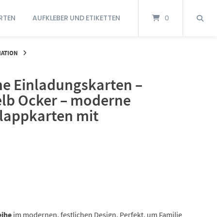
RTEN
AUFKLEBER UND ETIKETTEN
0
MATION
e Einladungskarten –
elb Ocker – moderne
lappkarten mit
eihe
im modernen, festlichen Design. Perfekt, um Familie