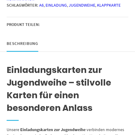
SCHLAGWÖRTER:
A6
,
EINLADUNG
,
JUGENDWEIHE
,
KLAPPKARTE
Edel
-
moderne
Einladungen
PRODUKT TEILEN:
Klappkarten
mit
Umschlägen
BESCHREIBUNG
Menge
Einladungskarten zur
Jugendweihe – stilvolle
Karten für einen
besonderen Anlass
Unsere
Einladungskarten zur Jugendweihe
verbinden modernes