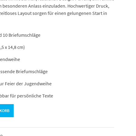
em besonderen Anlass einzuladen. Hochwertiger Druck,
eitloses Layout sorgen für einen gelungenen Start in
d 10 Briefumschläge
,5 x 14,8 cm)
gendweihe
assende Briefumschläge
ur Feier der Jugendweihe
bbar für persönliche Texte
NKORB
49