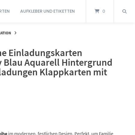
RTEN
AUFKLEBER UND ETIKETTEN
0
MATION
e Einladungskarten
v Blau Aquarell Hintergrund
ladungen Klappkarten mit
eihe
im modernen, festlichen Design. Perfekt, um Familie