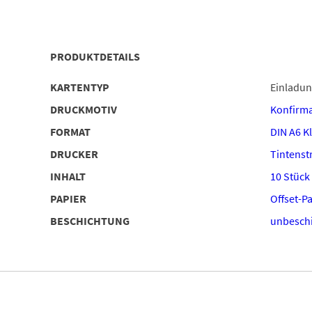
PRODUKTDETAILS
KARTENTYP
Einladu
DRUCKMOTIV
Konfirma
FORMAT
DIN A6 K
DRUCKER
Tintenstr
INHALT
10 Stück
PAPIER
Offset-P
BESCHICHTUNG
unbeschi