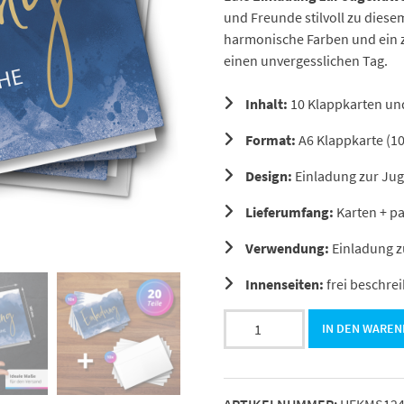
und Freunde stilvoll zu dies
harmonische Farben und ein z
einen unvergesslichen Tag.
Inhalt:
10 Klappkarten un
Format:
A6 Klappkarte (10
Design:
Einladung zur Ju
Lieferumfang:
Karten + p
Verwendung:
Einladung z
Innenseiten:
frei beschrei
10
IN DEN WARE
Jugendweihe
Einladungskarten
Jungen
ARTIKELNUMMER:
HEKMS12