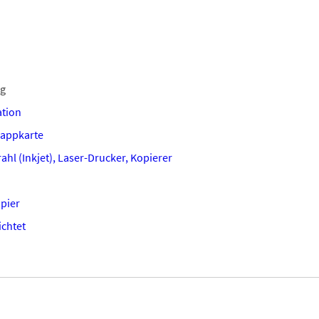
ng
tion
lappkarte
ahl (Inkjet), Laser-Drucker, Kopierer
apier
chtet