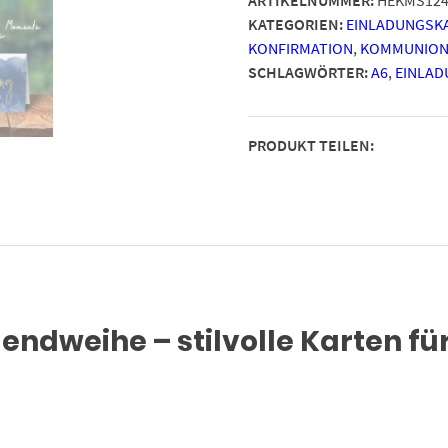
-
KATEGORIEN:
EINLADUNGSK
Motiv
KONFIRMATION
,
KOMMUNION
Blau
SCHLAGWÖRTER:
A6
,
EINLAD
Aquarell
Hintergrund
-
PRODUKT TEILEN:
moderne
Einladungen
Klappkarten
mit
Umschlägen
Menge
endweihe – stilvolle Karten f