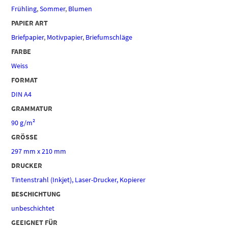
Frühling
,
Sommer
,
Blumen
PAPIER ART
Briefpapier
,
Motivpapier
,
Briefumschläge
FARBE
Weiss
FORMAT
DIN A4
GRAMMATUR
90 g/m²
GRÖSSE
297 mm x 210 mm
DRUCKER
Tintenstrahl (Inkjet), Laser-Drucker, Kopierer
BESCHICHTUNG
unbeschichtet
GEEIGNET FÜR