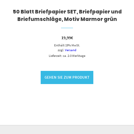
50 Blatt Briefpapier SET, Briefpapier und
Briefumschläge, Motiv Marmor grün
19,99
€
Enthält 19% MwSt.
zzgl.
Versand
Lieferzeit: ca. 2-3 Werktage
GEHEN SIE ZUM PRODUKT