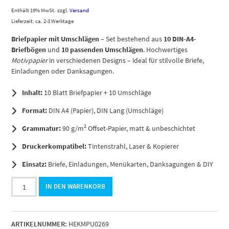
Enthält 19% MwSt.
zzgl.
Versand
Lieferzeit: ca. 2-3 Werktage
Briefpapier mit Umschlägen
– Set bestehend aus
10 DIN-A4-
Briefbögen
und
10 passenden Umschlägen
. Hochwertiges
Motivpapier
in verschiedenen Designs – ideal für stilvolle Briefe,
Einladungen oder Danksagungen.
Inhalt:
10 Blatt Briefpapier + 10 Umschläge
Format:
DIN A4 (Papier), DIN Lang (Umschläge)
Grammatur:
90 g/m² Offset-Papier, matt & unbeschichtet
Druckerkompatibel:
Tintenstrahl, Laser & Kopierer
Einsatz:
Briefe, Einladungen, Menükarten, Danksagungen & DIY
10
IN DEN WARENKORB
Briefpapier
und
Briefumschlag
ARTIKELNUMMER:
HEKMPU0269
SET