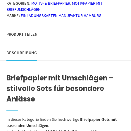
KATEGORIEN:
MOTIV- & BRIEFPAPIER
,
MOTIVPAPIER MIT
|
BRIEFUMSCHLÄGEN
Aquarell
MARKE:
EINLADUNGSKARTEN MANUFAKTUR HAMBURG
Modern
edel
|
Papier
PRODUKT TEILEN:
und
Umschlag
mit
BESCHREIBUNG
Design-
Motiv
bedruckt
Briefpapier mit Umschlägen –
|
90
stilvolle Sets für besondere
g/m²
Menge
Anlässe
In dieser Kategorie finden Sie hochwertige
Briefpapier-Sets mit
passenden Umschlägen
.