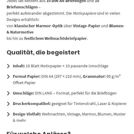
Jedes Set besteht aus
10 DIN-A4-Briefbögen
und
10
Briefumschlägen
–
perfekt aufeinander abgestimmt. Die
Motivpapiere
sind in vielen
Designs erhältlich:
von
klassischer Marmor-Optik
über
Vintage-Papier
und
Blumen-
& Naturmotive
bis hin zu
festlichem Weihnachtsbriefpapier
.
Qualität, die begeistert
Inhalt:
10 Blatt Motivpapier + 10 passende Umschläge
Format Papier:
DIN A4 (297 × 210 mm),
Grammatur:
90 g/m²
Offset-Papier
Umschläge:
DIN LANG – Format, perfekt für die Briefbögen
Druckerkompatibel:
geeignet für Tintenstrahl, Laser & Kopierer
Design-Vielfalt:
Weihnachten, Vintage, Marmor, Blumen, Muster
& mehr
Für welche Anlässe?