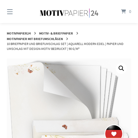
Springen
Sie
0
zum
Inhalt
MOTIVPAPIER24
MOTIV- & BRIEFPAPIER
MOTIVPAPIER MIT BRIEFUMSCHLÄGEN
10 BRIEFPAPIER UND BRIEFUMSCHLAG SET | AQUARELL MODERN EDEL | PAPIER UND
UMSCHLAG MIT DESIGN-MOTIV BEDRUCKT | 90 G/M²