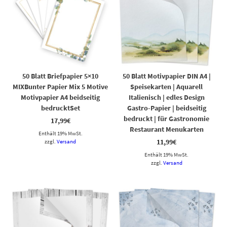
50 Blatt Briefpapier 5×10
50 Blatt Motivpapier DIN A4 |
MIXBunter Papier Mix 5 Motive
Speisekarten | Aquarell
Motivpapier A4 beidseitig
Italienisch | edles Design
bedrucktSet
Gastro-Papier | beidseitig
bedruckt | für Gastronomie
17,99
€
Restaurant Menukarten
Enthält 19% MwSt.
11,99
€
zzgl.
Versand
Enthält 19% MwSt.
zzgl.
Versand