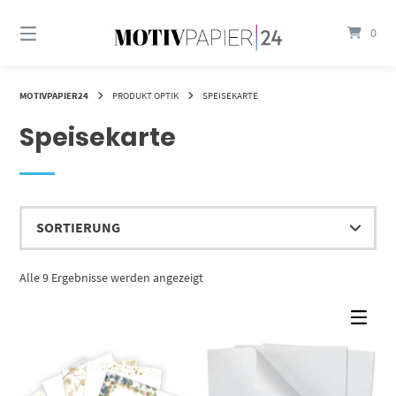
Springen
Sie
0
zum
Inhalt
MOTIVPAPIER24
PRODUKT OPTIK
SPEISEKARTE
Speisekarte
Alle 9 Ergebnisse werden angezeigt