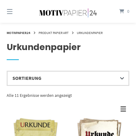
Springen
Sie
0
zum
Inhalt
MOTIVPAPIER24
PRODUKT PAPIER ART
URKUNDENPAPIER
Urkundenpapier
Alle 11 Ergebnisse werden angezeigt