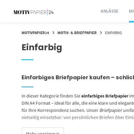
Springen
Sie
ANLÄSSE
MO
zum
Inhalt
MOTIVPAPIER24
MOTIV- & BRIEFPAPIER
EINFARBIG
Einfarbig
Einfarbiges Briefpapier kaufen – schlich
In dieser Kategorie finden Sie
einfarbiges Briefpapier
i
DIN A4 Format – ideal für alle, die eine klare und elegan
für Ihre Korrespondenz suchen. Unser
Briefpapier unif
vielseitig einsetzbar: von persönlichen Briefen über Ein
hin zu Menükarten und Bastelarbeiten.
Mehr anzeigen