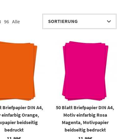
8
96
Alle
t Briefpapier DIN A4,
50 Blatt Briefpapier DIN A4,
 einfarbig Orange,
Motiv einfarbig Rosa
vpapier beidseitig
Magenta, Motivpapier
bedruckt
beidseitig bedruckt
11,99
€
11,99
€