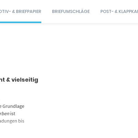
TIV- & BRIEFPAPIER
BRIEFUMSCHLÄGE
POST- & KLAPPKA
t & vielseitig
m
te Grundlage
arben
ist
ladungen bis