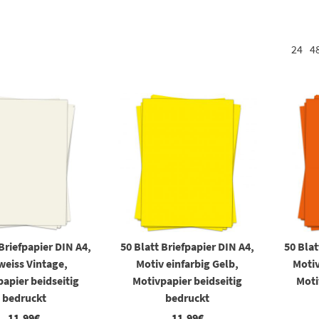
efpapiers
24
4
Drucker & Kopierer
en, DIY
t –
e auf elegante Weise.
jekte –
 Briefpapier DIN A4,
50 Blatt Briefpapier DIN A4,
50 Blat
weiss Vintage,
Motiv einfarbig Gelb,
Motiv
apier beidseitig
Motivpapier beidseitig
Moti
stellen
bedruckt
bedruckt
11,99
€
11,99
€