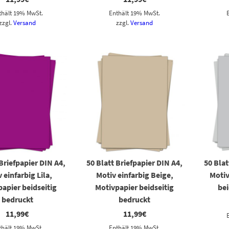
schiedenen Farben
thält 19% MwSt.
Enthält 19% MwSt.
gen Einsatzmöglichkeiten
zzgl.
Versand
zzgl.
Versand
ar.
 Briefpapier DIN A4,
50 Blatt Briefpapier DIN A4,
50 Blat
 einfarbig Lila,
Motiv einfarbig Beige,
Motiv
apier beidseitig
Motivpapier beidseitig
bei
bedruckt
bedruckt
11,99
€
11,99
€
thält 19% MwSt.
Enthält 19% MwSt.