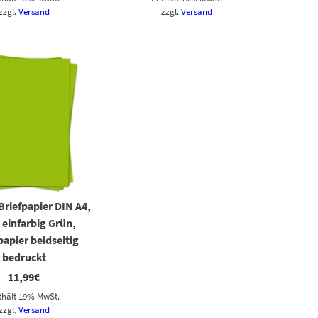
zzgl.
Versand
zzgl.
Versand
 Briefpapier DIN A4,
 einfarbig Grün,
apier beidseitig
bedruckt
11,99
€
thält 19% MwSt.
zzgl.
Versand