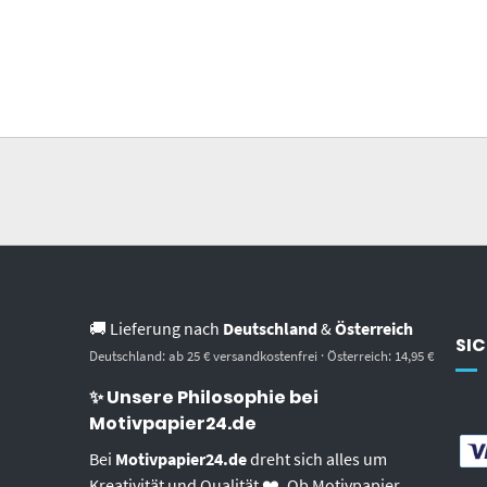
🚚 Lieferung nach
Deutschland
&
Österreich
SIC
Deutschland: ab 25 € versandkostenfrei · Österreich: 14,95 €
✨ Unsere Philosophie bei
Motivpapier24.de
Bei
Motivpapier24.de
dreht sich alles um
Kreativität und Qualität ❤️. Ob Motivpapier,