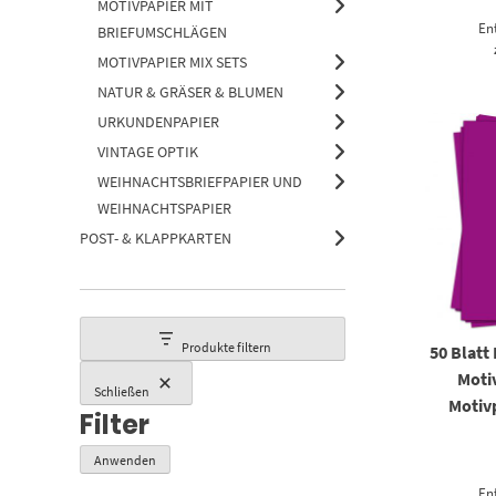
MOTIVPAPIER MIT
Bestellen Sie jetzt
einfarbiges Briefpapier DIN A4
in ver
En
BRIEFUMSCHLÄGEN
und profitieren Sie von hochwertiger Qualität, vielseiti
MOTIVPAPIER MIX SETS
und einem professionellen Erscheinungsbild.
NATUR & GRÄSER & BLUMEN
Briefpapier unifarben
– schlicht, edel & universell nutzb
URKUNDENPAPIER
VINTAGE OPTIK
WEIHNACHTSBRIEFPAPIER UND
WEIHNACHTSPAPIER
POST- & KLAPPKARTEN
Produkte filtern
50 Blatt
Motiv
Schließen
Motivp
Filter
Anwenden
En