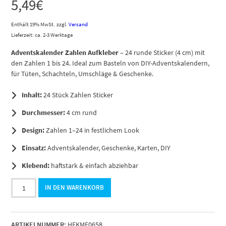
5,49
€
Enthält 19% MwSt.
zzgl.
Versand
Lieferzeit: ca. 2-3 Werktage
Adventskalender Zahlen Aufkleber
– 24 runde Sticker (4 cm) mit
den Zahlen 1 bis 24. Ideal zum Basteln von DIY-Adventskalendern,
für Tüten, Schachteln, Umschläge & Geschenke.
Inhalt:
24 Stück Zahlen Sticker
Durchmesser:
4 cm rund
Design:
Zahlen 1–24 in festlichem Look
Einsatz:
Adventskalender, Geschenke, Karten, DIY
Klebend:
haftstark & einfach abziehbar
Adventskalender-
IN DEN WARENKORB
Zahlen
Aufkleber
1
ARTIKELNUMMER:
HEKME0658
bis