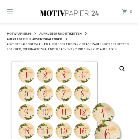
Springen
Sie
0
zum
Inhalt
MOTIVPAPIER24
AUFKLEBER UND ETIKETTEN
AUFKLEBER FÜR ADVENTSKALENDER
ADVENTSKALENDER-ZAHLEN AUFKLEBER 1 BIS 24 / VINTAGE ZAHLEN ROT / ETIKETTEN
/ STICKER / WEIHNACHTSKALENDER / ADVENT / RUND / DIY / ZUM AUFKLEBEN