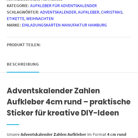
KATEGORIE:
AUFKLEBER FÜR ADVENTSKALENDER
24
SCHLAGWÖRTER:
ADVENTSKALENDER
,
AUFKLEBER
,
CHRISTMAS
,
/
ETIKETTE
,
WEIHNACHTEN
Vintage
MARKE:
EINLADUNGSKARTEN MANUFAKTUR HAMBURG
Zahlen
rot
/
Etiketten
PRODUKT TEILEN:
/
Sticker
/
BESCHREIBUNG
Weihnachtskalender
/
Advent
Adventskalender Zahlen
/
Rund
Aufkleber 4cm rund – praktische
/
DIY
Sticker für kreative DIY-Ideen
/
zum
Aufkleben
Unsere
Adventskalender Zahlen Aufkleber
im Format
4 cm rund
Menge