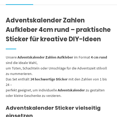
/
Advent
/
Adventskalender Zahlen
Rund
/
Aufkleber 4cm rund – praktische
DIY
/
Sticker für kreative DIY-Ideen
zum
Aufkleben
Menge
Unsere
Adventskalender Zahlen Aufkleber
im Format
4 cm rund
sind die ideale Wahl,
um Tüten, Schachteln oder Umschläge für die Adventszeit stilvoll
zu nummerieren.
Das Set enthält
24 hochwertige Sticker
mit den Zahlen von 1 bis
24 –
perfekt geeignet, um individuelle
Adventskalender
zu gestalten
oder kleine Geschenke zu verzieren.
Adventskalender Sticker vielseitig
einsetzen