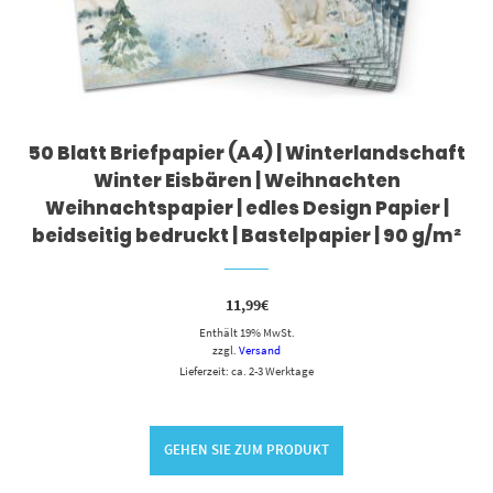
50 Blatt Briefpapier (A4) | Winterlandschaft
Winter Eisbären | Weihnachten
Weihnachtspapier | edles Design Papier |
beidseitig bedruckt | Bastelpapier | 90 g/m²
11,99
€
Enthält 19% MwSt.
zzgl.
Versand
Lieferzeit: ca. 2-3 Werktage
GEHEN SIE ZUM PRODUKT