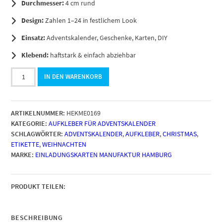
Durchmesser:
4 cm rund
Design:
Zahlen 1–24 in festlichem Look
Einsatz:
Adventskalender, Geschenke, Karten, DIY
Klebend:
haftstark & einfach abziehbar
Adventskalender-
IN DEN WARENKORB
Zahlen
Aufkleber
1
ARTIKELNUMMER:
HEKME0169
bis
KATEGORIE:
AUFKLEBER FÜR ADVENTSKALENDER
24
SCHLAGWÖRTER:
ADVENTSKALENDER
,
AUFKLEBER
,
CHRISTMAS
,
/
ETIKETTE
,
WEIHNACHTEN
Vintage
MARKE:
EINLADUNGSKARTEN MANUFAKTUR HAMBURG
Sterne
/
Etiketten
/
PRODUKT TEILEN:
Sticker
/
Weihnachtskalender
BESCHREIBUNG