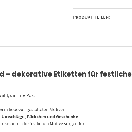
für
Geschenke
PRODUKT TEILEN:
zu
Weihnachten
/
Sticker
/
Aufkleber
/
Etiketten
– dekorative Etiketten für festlich
/
Geschenkaufkleber
rund
/
Wahl, um Ihre Post
Set
Menge
en
in liebevoll gestalteten Motiven
n, Umschläge, Päckchen und Geschenke
.
tsmann – die festlichen Motive sorgen für