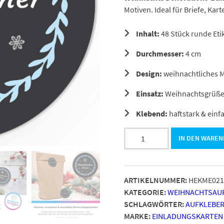
Motiven. Ideal für Briefe, Ka
Inhalt:
48 Stück runde Eti
Durchmesser:
4 cm
Design:
weihnachtliches M
Einsatz:
Weihnachtsgrüße,
Klebend:
haftstark & einf
48
IN DEN WARE
Weihnachtsaufkleber
-
Vintage
ARTIKELNUMMER:
HEKME021
modern
KATEGORIE:
WEIHNACHTSAUF
mit
SCHLAGWÖRTER:
AUFKLEBE
Text
MARKE:
EINLADUNGSKARTEN
-