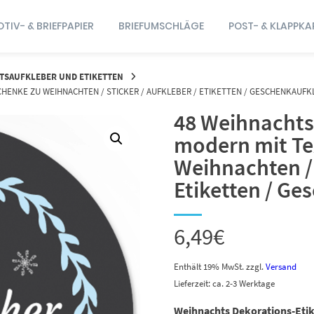
TIV- & BRIEFPAPIER
BRIEFUMSCHLÄGE
POST- & KLAPPKA
TSAUFKLEBER UND ETIKETTEN
CHENKE ZU WEIHNACHTEN / STICKER / AUFKLEBER / ETIKETTEN / GESCHENKAUFK
48 Weihnachts
modern mit Tex
Weihnachten / 
Etiketten / Ge
6,49
€
Enthält 19% MwSt.
zzgl.
Versand
Lieferzeit: ca. 2-3 Werktage
Weihnachts Dekorations-Eti