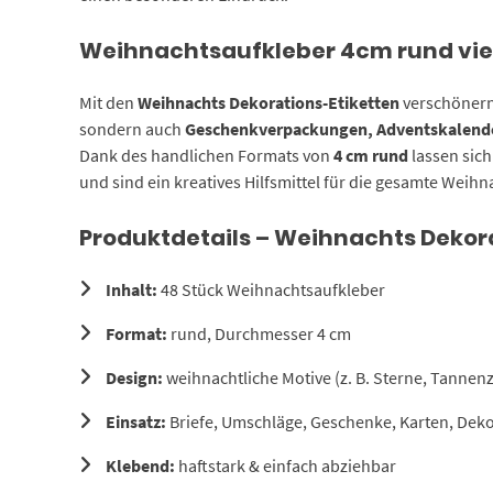
Weihnachtsaufkleber 4cm rund viel
Mit den
Weihnachts Dekorations-Etiketten
verschönern 
sondern auch
Geschenkverpackungen, Adventskalende
Dank des handlichen Formats von
4 cm rund
lassen sich
und sind ein kreatives Hilfsmittel für die gesamte Weihn
Produktdetails – Weihnachts Dekor
Inhalt:
48 Stück Weihnachtsaufkleber
Format:
rund, Durchmesser 4 cm
Design:
weihnachtliche Motive (z. B. Sterne, Tann
Einsatz:
Briefe, Umschläge, Geschenke, Karten, Deko
Klebend:
haftstark & einfach abziehbar