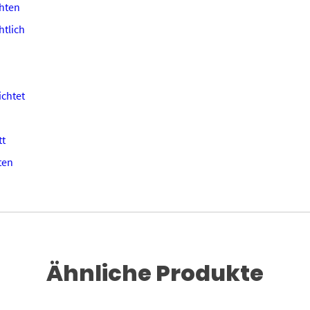
hten
tlich
chtet
tt
ten
Ähnliche Produkte