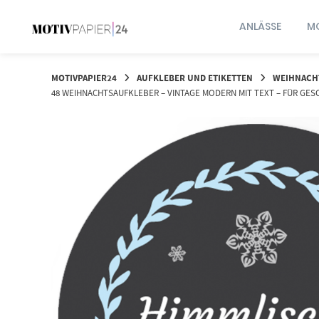
Springen
Sie
ANLÄSSE
MO
zum
Inhalt
MOTIVPAPIER24
AUFKLEBER UND ETIKETTEN
WEIHNACH
48 WEIHNACHTSAUFKLEBER – VINTAGE MODERN MIT TEXT – FÜR GES