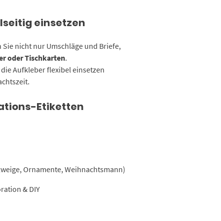
seitig einsetzen
Sie nicht nur Umschläge und Briefe,
r oder Tischkarten
.
 die Aufkleber flexibel einsetzen
achtszeit.
ations-Etiketten
enzweige, Ornamente, Weihnachtsmann)
ration & DIY