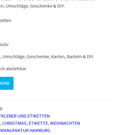
rten, Umschläge, Geschenke & DIY.
ketten
otiv
 Umschläge, Geschenke, Karten, Basteln & DIY
ach abziehbar
NKORB
8
KLEBER UND ETIKETTEN
R
,
CHRISTMAS
,
ETIKETTE
,
WEIHNACHTEN
 MANUFAKTUR HAMBURG